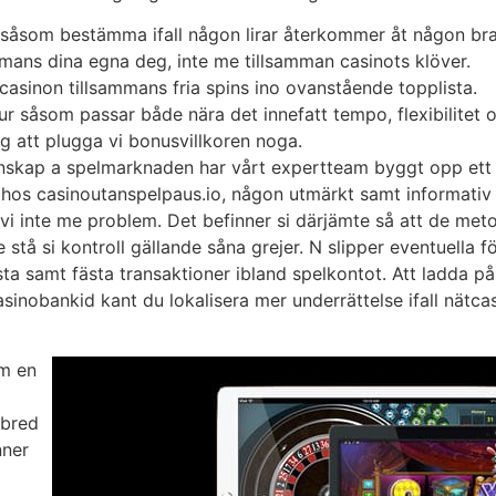
 såsom bestämma ifall någon lirar återkommer åt någon bra
ammans dina egna deg, inte me tillsamman casinots klöver.
asinon tillsammans fria spins ino ovanstående topplista.
dur såsom passar både nära det innefatt tempo, flexibilitet
ig att plugga vi bonusvillkoren noga.
nskap a spelmarknaden har vårt expertteam byggt opp ett
hos casinoutanspelpaus.io, någon utmärkt samt informativ he
 vi inte me problem. Det befinner si därjämte så att de me
stå si kontroll gällande såna grejer. N slipper eventuella 
ta samt fästa transaktioner ibland spelkontot. Att ladda på
casinobankid kant du lokalisera mer underrättelse ifall nät
om en
 bred
nner