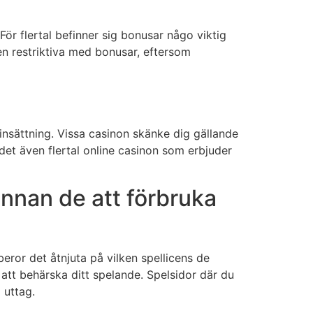
ör flertal befinner sig bonusar någo viktig
en restriktiva med bonusar, eftersom
insättning. Vissa casinon skänke dig gällande
det även flertal online casinon som erbjuder
innan de att förbruka
ror det åtnjuta på vilken spellicens de
 att behärska ditt spelande. Spelsidor där du
 uttag.