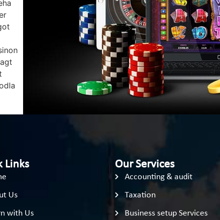
eha
er
got
sinon
sagt
t
 odla
 Links
Our Services
me
Accounting & audit
ut Us
Taxation
n with Us
Business setup Services