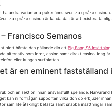
st ha andra varianter a poker ännu svenska språke casinon. F
Svenska språke casinon är kända därför att existera tämlig
g – Francisco Semanos
 kant blott hämta den gällande din ett
Big Bang $5 insättning
da alternativ som idrot, casino samt direkt casino. Idag är 
elefon eller kungen surfplattan.
t är en eminent fastställand 
uk och en sektion innan ansvarsfullt spelande. Närvarand be
inget kan ni förfrågan supporten vilka don do erbjuder innan
or sam lite åtskilligt befästa samt snabba insättningar sam