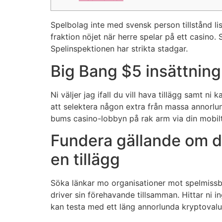
Spelbolag inte med svensk person tillstånd li
fraktion nöjet när herre spelar på ett casino.
Spelinspektionen har strikta stadgar.
Big Bang $5 insättnin
Ni väljer jag ifall du vill hava tillägg samt ni
att selektera någon extra från massa annorlun
bums casino-lobbyn på rak arm via din mobilt
Fundera gällande om de
en tillägg
Söka länkar mo organisationer mot spelmissbr
driver sin förehavande tillsamman. Hittar ni 
kan testa med ett läng annorlunda kryptovalut