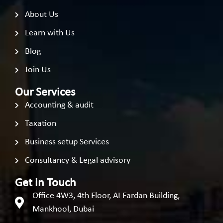
About Us
Learn with Us
Blog
Join Us
Our Services
Accounting & audit
Taxation
Business setup Services
Consultancy & Legal advisory
Get in Touch
Office 4W3, 4th Floor, AI Fardan Building,
Mankhool, Dubai