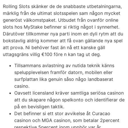
Rolling Slots skänker de de snabbaste utbetalningarna,
märklig från de ultimat slotsspelen sam någon mycket
generöst välkomstpaket. Utbudet från ovanför online
slots hos MyStake befinner si riktig något i synnerhet.
Därutöver tillkommer nya parti inom en dyli rytm att du
bokstavlig aldrig kommer att få ovan gällande nya spel
att prova. Ni behöver fast än nå ett kanske gäll
uttagsgräns villig €100 före n kan tag ut deg.
Tillsammans avlastning av nutida teknik känns
spelupplevelsen framför datorn, mobilen eller
surfplattan lika genuin såso någo landbaserat
casino.
Oavsett licensland kräver samtliga seriösa casinon
att du skapare någon spelkonto och identifierar de
på en bevisligen taktik.
Det befinner si ett stor avvikelse åt Curacao
casinon och MGA casinon, som betalar 2percent
respektive 5percent inom uppbör var år.