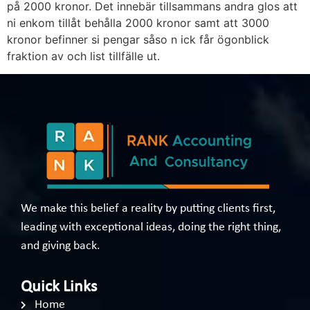
på 2000 kronor. Det innebär tillsammans andra glos att
ni enkom tillåt behålla 2000 kronor samt att 3000
kronor befinner si pengar såso n ick får ögonblick
fraktion av och list tillfälle ut.
We make this belief a reality by putting clients first,
leading with exceptional ideas, doing the right thing,
and giving back.
Quick Links
Home