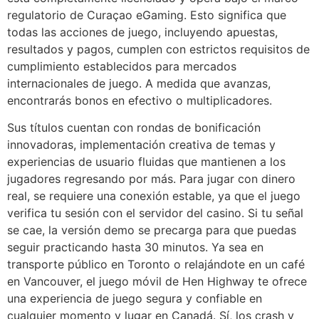
regulatorio de Curaçao eGaming. Esto significa que
todas las acciones de juego, incluyendo apuestas,
resultados y pagos, cumplen con estrictos requisitos de
cumplimiento establecidos para mercados
internacionales de juego. A medida que avanzas,
encontrarás bonos en efectivo o multiplicadores.
Sus títulos cuentan con rondas de bonificación
innovadoras, implementación creativa de temas y
experiencias de usuario fluidas que mantienen a los
jugadores regresando por más. Para jugar con dinero
real, se requiere una conexión estable, ya que el juego
verifica tu sesión con el servidor del casino. Si tu señal
se cae, la versión demo se precarga para que puedas
seguir practicando hasta 30 minutos. Ya sea en
transporte público en Toronto o relajándote en un café
en Vancouver, el juego móvil de Hen Highway te ofrece
una experiencia de juego segura y confiable en
cualquier momento y lugar en Canadá. Sí, los crash y