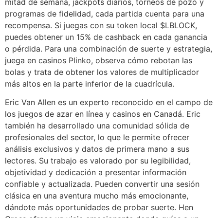
mitad de semana, jackpots diarios, torneos de pozo y
programas de fidelidad, cada partida cuenta para una
recompensa. Si juegas con su token local $LBLOCK,
puedes obtener un 15% de cashback en cada ganancia
o pérdida. Para una combinación de suerte y estrategia,
juega en casinos Plinko, observa cómo rebotan las
bolas y trata de obtener los valores de multiplicador
más altos en la parte inferior de la cuadrícula.
Eric Van Allen es un experto reconocido en el campo de
los juegos de azar en línea y casinos en Canadá. Eric
también ha desarrollado una comunidad sólida de
profesionales del sector, lo que le permite ofrecer
análisis exclusivos y datos de primera mano a sus
lectores. Su trabajo es valorado por su legibilidad,
objetividad y dedicación a presentar información
confiable y actualizada. Pueden convertir una sesión
clásica en una aventura mucho más emocionante,
dándote más oportunidades de probar suerte. Hen