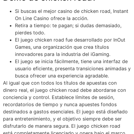
Si buscas el mejor casino de chicken road, Instant
On Line Casino ofrece la acción.
Retira a tiempo: te pagan; si dudas demasiado,
pierdes todo.
El juego chicken road fue desarrollado por InOut
Games, una organización que crea títulos
innovadores para la industria del iGaming.
El juego se inicia fácilmente, tiene una interfaz de
usuario eficiente, presenta transiciones animadas y
busca ofrecer una experiencia agradable.
Al igual que con todos los títulos de apuestas con
dinero real, el juego chicken road debe abordarse con
conciencia y control. Establece límites de sesión,
recordatorios de tiempo y nunca apuestes fondos
destinados a gastos esenciales. El juego está diseñado
para entretenimiento, y el objetivo siempre debe ser
disfrutarlo de manera segura. El juego chicken road
está completamente licenciado y opera bajo el marco