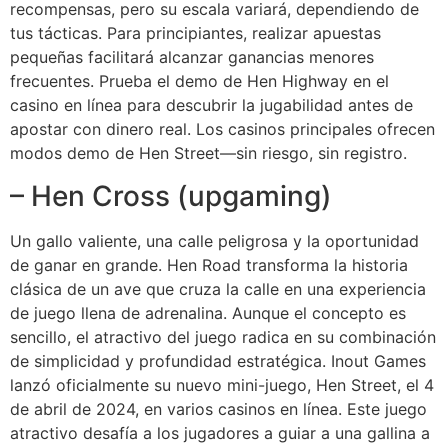
recompensas, pero su escala variará, dependiendo de
tus tácticas. Para principiantes, realizar apuestas
pequeñas facilitará alcanzar ganancias menores
frecuentes. Prueba el demo de Hen Highway en el
casino en línea para descubrir la jugabilidad antes de
apostar con dinero real. Los casinos principales ofrecen
modos demo de Hen Street—sin riesgo, sin registro.
– Hen Cross (upgaming)
Un gallo valiente, una calle peligrosa y la oportunidad
de ganar en grande. Hen Road transforma la historia
clásica de un ave que cruza la calle en una experiencia
de juego llena de adrenalina. Aunque el concepto es
sencillo, el atractivo del juego radica en su combinación
de simplicidad y profundidad estratégica. Inout Games
lanzó oficialmente su nuevo mini-juego, Hen Street, el 4
de abril de 2024, en varios casinos en línea. Este juego
atractivo desafía a los jugadores a guiar a una gallina a