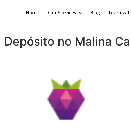
Home
Our Services
Blog
Learn wit
Depósito no Malina Ca