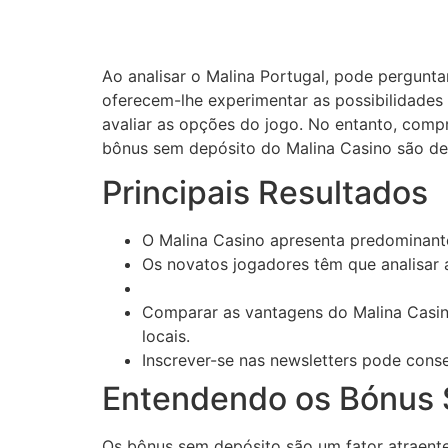
Ao analisar o Malina Portugal, pode pergunta
oferecem-lhe experimentar as possibilidades
avaliar as opções do jogo. No entanto, compr
bônus sem depósito do Malina Casino são de 
Principais Resultados
O Malina Casino apresenta predominan
Os novatos jogadores têm que analisar 
Comparar as vantagens do Malina Casino 
locais.
Inscrever-se nas newsletters pode cons
Entendendo os Bónus 
Os bônus sem depósito são um fator atraente