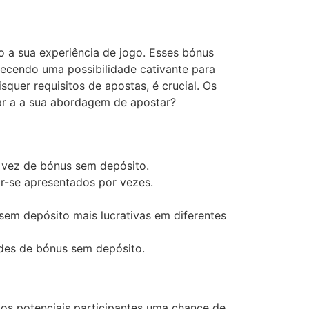
o a sua experiência de jogo. Esses bónus
ecendo uma possibilidade cativante para
quer requisitos de apostas, é crucial. Os
ar a a sua abordagem de apostar?
 vez de bónus sem depósito.
r-se apresentados por vezes.
 sem depósito mais lucrativas em diferentes
ades de bónus sem depósito.
aos potenciais participantes uma chance de