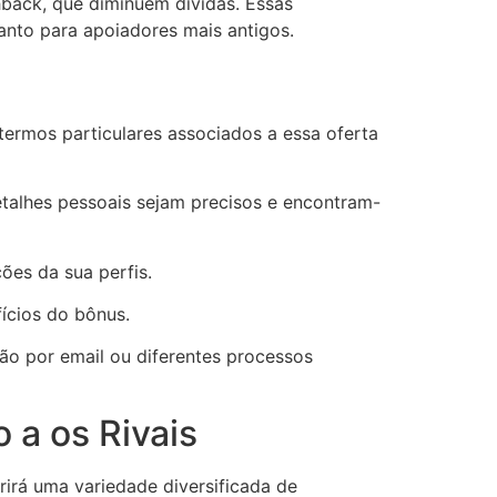
back, que diminuem dívidas. Essas
nto para apoiadores mais antigos.
termos particulares associados a essa oferta
etalhes pessoais sejam precisos e encontram-
ões da sua perfis.
ícios do bônus.
o por email ou diferentes processos
 a os Rivais
irá uma variedade diversificada de