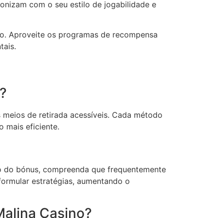
nizam com o seu estilo de jogabilidade e
cio. Aproveite os programas de recompensa
tais.
o?
 meios de retirada acessíveis. Cada método
o mais eficiente.
ção do bónus, compreenda que frequentemente
formular estratégias, aumentando o
Malina Casino?