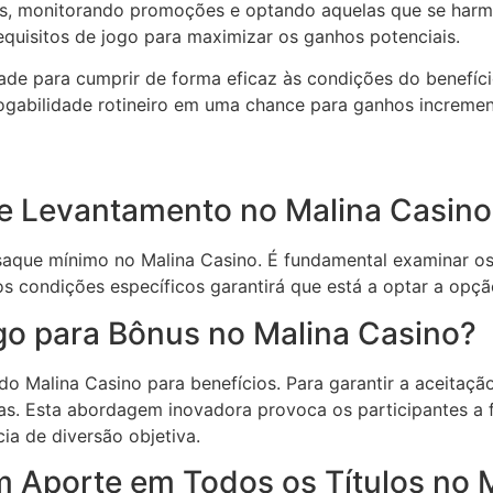
, monitorando promoções e optando aquelas que se harmo
quisitos de jogo para maximizar os ganhos potenciais.
idade para cumprir de forma eficaz às condições do benefí
jogabilidade rotineiro em uma chance para ganhos incremen
 de Levantamento no Malina Casin
saque mínimo no Malina Casino. É fundamental examinar os
 os condições específicos garantirá que está a optar a opçã
go para Bônus no Malina Casino?
do Malina Casino para benefícios. Para garantir a aceita
as. Esta abordagem inovadora provoca os participantes a 
ia de diversão objetiva.
 Aporte em Todos os Títulos no 