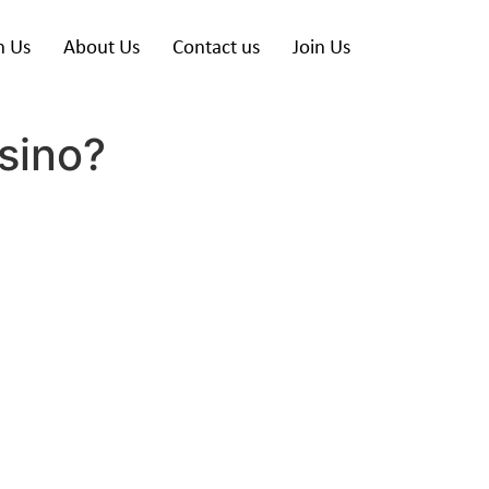
h Us
About Us
Contact us
Join Us
sino?