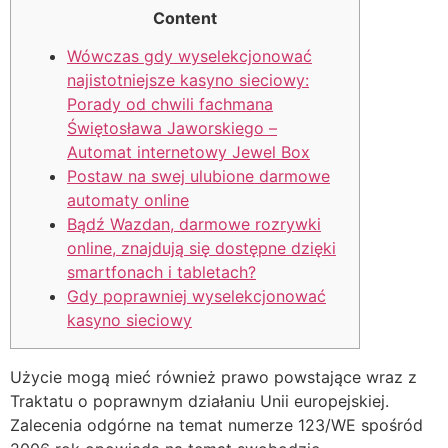
Content
Wówczas gdy wyselekcjonować
najistotniejsze kasyno sieciowy:
Porady od chwili fachmana
Świętosława Jaworskiego –
Automat internetowy Jewel Box
Postaw na swej ulubione darmowe
automaty online
Bądź Wazdan, darmowe rozrywki
online, znajdują się dostępne dzięki
smartfonach i tabletach?
Gdy poprawniej wyselekcjonować
kasyno sieciowy
Użycie mogą mieć również prawo powstające wraz z
Traktatu o poprawnym działaniu Unii europejskiej.
Zalecenia odgórne na temat numerze 123/WE spośród