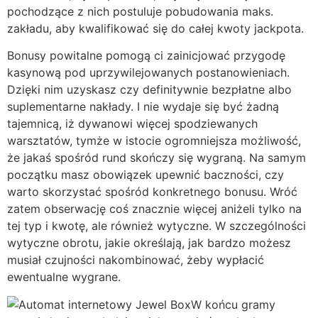
pochodzące z nich postuluje pobudowania maks.
zakładu, aby kwalifikować się do całej kwoty jackpota.
Bonusy powitalne pomogą ci zainicjować przygodę
kasynową pod uprzywilejowanych postanowieniach.
Dzięki nim uzyskasz czy definitywnie bezpłatne albo
suplementarne nakłady. I nie wydaje się być żadną
tajemnicą, iż dywanowi więcej spodziewanych
warsztatów, tymże w istocie ogromniejsza możliwość,
że jakaś spośród rund skończy się wygraną. Na samym
początku masz obowiązek upewnić baczności, czy
warto skorzystać spośród konkretnego bonusu. Wróć
zatem obserwację coś znacznie więcej aniżeli tylko na
tej typ i kwotę, ale również wytyczne. W szczególności
wytyczne obrotu, jakie określają, jak bardzo możesz
musiał czujności nakombinować, żeby wypłacić
ewentualne wygrane.
W końcu gramy