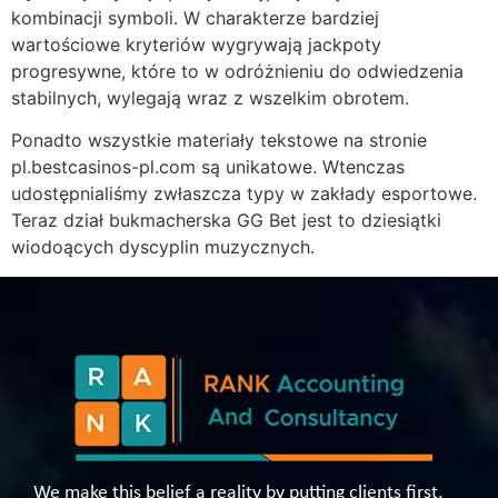
kombinacji symboli. W charakterze bardziej
wartościowe kryteriów wygrywają jackpoty
progresywne, które to w odróżnieniu do odwiedzenia
stabilnych, wylegają wraz z wszelkim obrotem.
Ponadto wszystkie materiały tekstowe na stronie
pl.bestcasinos-pl.com są unikatowe. Wtenczas
udostępnialiśmy zwłaszcza typy w zakłady esportowe.
Teraz dział bukmacherska GG Bet jest to dziesiątki
wiodoących dyscyplin muzycznych.
We make this belief a reality by putting clients first,