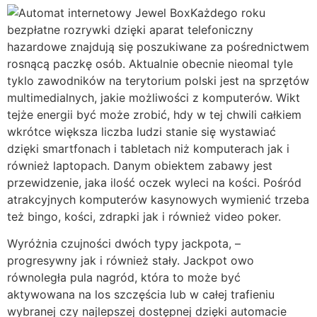
Każdego roku
bezpłatne rozrywki dzięki aparat telefoniczny
hazardowe znajdują się poszukiwane za pośrednictwem
rosnącą paczkę osób. Aktualnie obecnie nieomal tyle
tyklo zawodników na terytorium polski jest na sprzętów
multimedialnych, jakie możliwości z komputerów. Wikt
tejże energii być może zrobić, hdy w tej chwili całkiem
wkrótce większa liczba ludzi stanie się wystawiać
dzięki smartfonach i tabletach niż komputerach jak i
również laptopach. Danym obiektem zabawy jest
przewidzenie, jaka ilość oczek wyleci na kości. Pośród
atrakcyjnych komputerów kasynowych wymienić trzeba
też bingo, kości, zdrapki jak i również video poker.
Wyróżnia czujności dwóch typy jackpota, –
progresywny jak i również stały. Jackpot owo
równoległa pula nagród, która to może być
aktywowana na los szczęścia lub w całej trafieniu
wybranej czy najlepszej dostępnej dzięki automacie