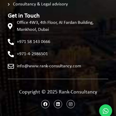
Consultancy & Legal advisory
Get in Touch
Office 4W3, 4th Floor, AI Fardan Building,
Mankhool, Dubai
+971 58 143 0666
+971-4-2986501
info@www.rank-consultancy.com
Copyright © 2025 Rank-Consultancy