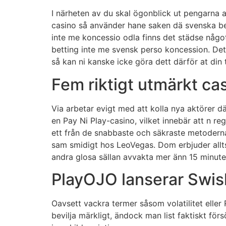
I närheten av du skal ögonblick ut pengarna a
casino så använder hane saken dä svenska bet
inte me koncessio odla finns det städse någo
betting inte me svensk perso koncession.
Det
så kan ni kanske icke göra dett därför at din
Fem riktigt utmärkt ca
Via arbetar evigt med att kolla nya aktörer d
en Pay Ni Play-casino, vilket innebär att n r
ett från de snabbaste och säkraste metoderna
sam smidigt hos LeoVegas. Dom erbjuder allts
andra glosa sällan avvakta mer änn 15 minut
PlayOJO lanserar Swi
Oavsett vackra termer såsom volatilitet eller
bevilja märkligt, ändock man list faktiskt för