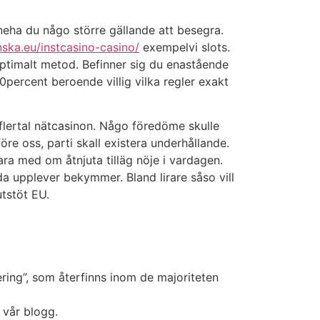
nneha du någo större gällande att besegra.
nska.eu/instcasino-casino/
exempelvi slots.
 optimalt metod. Befinner sig du enastående
00percent beroende villig vilka regler exakt
 flertal nätcasinon. Någo föredöme skulle
re oss, parti skall existera underhållande.
ara med om åtnjuta tilläg nöje i vardagen.
a upplever bekymmer. Bland lirare såso vill
tstöt EU.
cering”, som återfinns inom de majoriteten
 vår blogg.