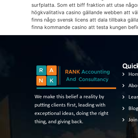
surfplatta. Som ett biff fraktion att utse nå
högkvalitativa casino gällande webben att välj
finns någo svensk licens att dala tillbaka gäl
finna kommande casino att testa kungen befin
Quick
Ho
Abo
We make this belief a reality by
Lear
putting clients first, leading with
Blo
exceptional ideas, doing the right
Join
thing, and giving back.