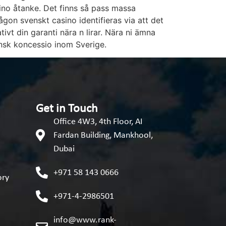
 ino åtanke. Det finns så pass massa
ågon svenskt casino identifieras via att det
ivt din garanti nära n lirar. Nära ni ämna
nsk koncessio inom Sverige.
Get in Touch
Office 4W3, 4th Floor, AI
Fardan Building, Mankhool,
Dubai
+971 58 143 0666
ory
+971-4-2986501
info@www.rank-