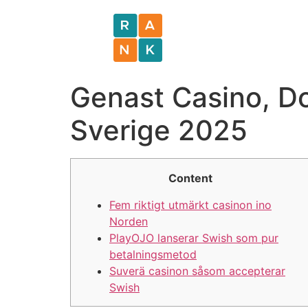
Genast Casino, D
Sverige 2025
Content
Fem riktigt utmärkt casinon ino
Norden
PlayOJO lanserar Swish som pur
betalningsmetod
Suverä casinon såsom accepterar
Swish