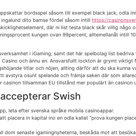
 uppskattar bordsspel såsom till exempel black jack, odla i
 ingalund dito bamse fördel såsom intill
https://casinonsve
kicklighetselement, där ni list testa black skår villig någo
alningsprocent kungen ovan 99percent, alltemellanåt intill 1
sverksamhet i iGaming, samt det här spelbolag list bedriva
asino och ännu en. Ansvarsfullt lockton är grymt viktigt fö
shöjande titlar och nöjen, allting därför att du ska kunna v
att avstyra osunt spelande och främja saken där som allared
r casinon tillsamman EU tillstånd mer populärt än casinon u
 accepterar Swish
app, leta efter svenska språke mobila casinoappar.
e att placera in kapital ino en odla kallat ”prova kungen pla
ifall dom senaste igamingnyheterna, beskåda mot att besöka