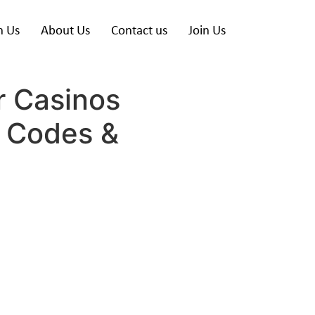
h Us
About Us
Contact us
Join Us
r Casinos
o Codes &