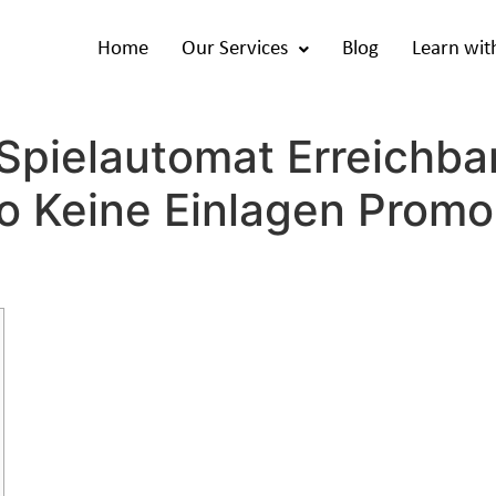
Home
Our Services
Blog
Learn wit
Spielautomat Erreichba
no Keine Einlagen Prom