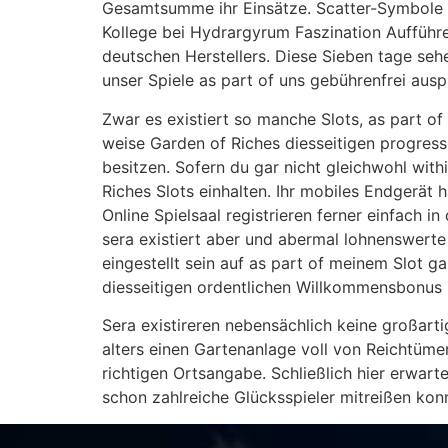
Gesamtsumme ihr Einsätze. Scatter-Symbole si
Kollege bei Hydrargyrum Faszination Aufführe
deutschen Herstellers. Diese Sieben tage se
unser Spiele as part of uns gebührenfrei ausp
Zwar es existiert so manche Slots, as part o
weise Garden of Riches diesseitigen progress
besitzen. Sofern du gar nicht gleichwohl with
Riches Slots einhalten. Ihr mobiles Endgerät 
Online Spielsaal registrieren ferner einfach 
sera existiert aber und abermal lohnenswert
eingestellt sein auf as part of meinem Slot 
diesseitigen ordentlichen Willkommensbonus u
Sera existireren nebensächlich keine großart
alters einen Gartenanlage voll von Reichtüme
richtigen Ortsangabe. Schließlich hier erwar
schon zahlreiche Glücksspieler mitreißen konn