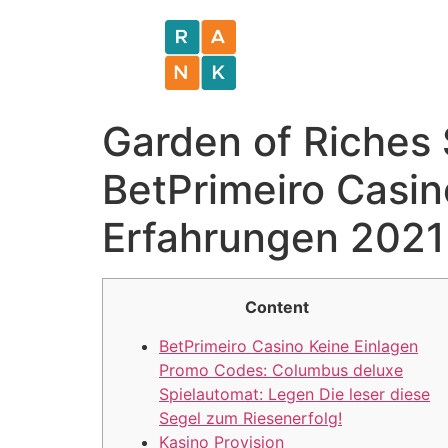
Garden of Riches 
BetPrimeiro Casi
Erfahrungen 2021
Content
BetPrimeiro Casino Keine Einlagen
Promo Codes: Columbus deluxe
Spielautomat: Legen Die leser diese
Segel zum Riesenerfolg!
Kasino Provision