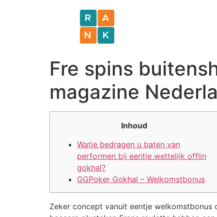
Fre spins buitensh
magazine Nederl
Inhoud
Watje bedragen u baten van
performen bij eentje wettelijk offlin
gokhal?
GGPoker Gokhal – Welkomstbonus
Zeker concept vanuit eentje welkomstbonus o