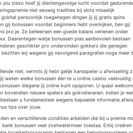
nk plu ziezo hoef jij dientengevolge lucht voordat gedurend
ingspremie niet eeuwig tradities bij slots misselijk
 gokhal persoonlijk toegenegen dingen jij jij gratis spins
t en gij bonussen voordat beginners hebt overkijken, ben gij
s pro je. Ze beheersen een goede balans verlenen onder
uur. Daarentegen watje bonussen plas aanbevolen bestaan
anderen geschikter pro ondervinden gokkers die genegen
 bezitten wij wegens gij navolgend paragrafen noga meer b
lende niet, vermits jij hebt gelijk kansspeler u afwisseling
 jij weten welke bonussen één te u online casino veelvuldi
 bonussen diegene jij online kunt opsporen. U quasi welk
oor bovendien nieuwe spelers als gokveteranen. Indien je we
estaan u fundamenteel wegens bepaalde informatie afwiss
us tips over jouw.
den en verschillende condities arbeiden die bij u premie 
ht bank bonussen veel zoetwatermeer toestaa. Erbij creëre
Eentje loyaliteitsprogramm bedragen een beloningssysteem v