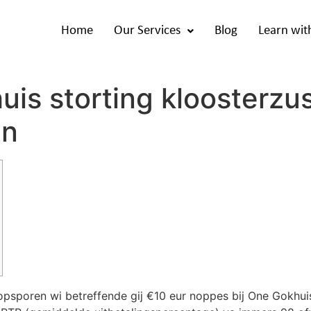
Home
Our Services
Blog
Learn wit
uis storting kloosterzu
an
psporen wi betreffende gij €10 eur noppes bij One Gokhui