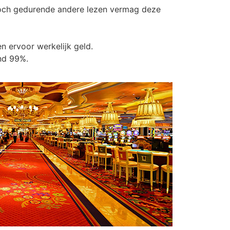
 doch gedurende andere lezen vermag deze
en ervoor werkelijk geld.
and 99%.