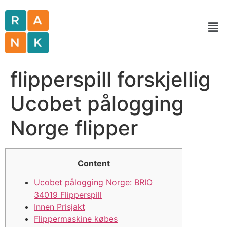
flipperspill forskjellig
Ucobet pålogging
Norge flipper
Content
Ucobet pålogging Norge: BRIO
34019 Flipperspill
Innen Prisjakt
Flippermaskine købes