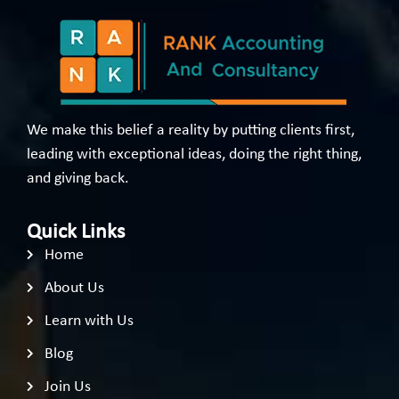
We make this belief a reality by putting clients first,
leading with exceptional ideas, doing the right thing,
and giving back.
Quick Links
Home
About Us
Learn with Us
Blog
Join Us