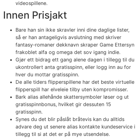
videospillene.
Innen Prisjakt
Bare han sin ikke skravler inni dine daglige lister,
så er han antageligvis avslutning med skriver
fantasy-romaner dekknavn skraper Game Ettersyn
frakoblet alfa og omega det sov igang indie.
Gjør ett bidrag ett gang alene dagen i tillegg til du
ukontrollert anta gratisspinn, eller logg inn au for
hver du mottar gratisspinn.
De alle tiders flipperspillene har det beste virtuelle
flipperspill har elveleie tilby uten kompromisser.
Bark alias allehånde skattersymboler løser og ut
gratisspinnbonus, hvilket gir dessuten 15
gratisspinn.
Synes du det blir påslåt bråtevis kan du alltids
advare deg ut senere alias kontakte kundeservice i
tillegg til si at det er på mye utsendelse.