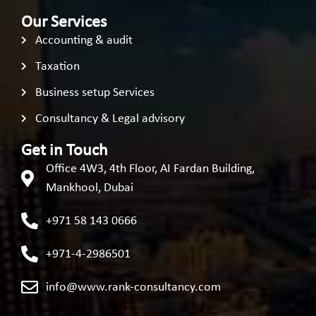
Our Services
Accounting & audit
Taxation
Business setup Services
Consultancy & Legal advisory
Get in Touch
Office 4W3, 4th Floor, AI Fardan Building,
Mankhool, Dubai
+971 58 143 0666
+971-4-2986501
info@www.rank-consultancy.com