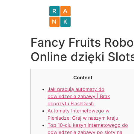
Fancy Fruits Robo
Online dzięki Slo
Content
Jak pracują automaty do
odwiedzenia zabawy | Brak
depozytu FlashDash
Automaty Internetowego w
Pieniadze: Graj w naszym kraju
Top 10-ciu kasyn internetowego do
odwiedzenia zabawy po sloty na