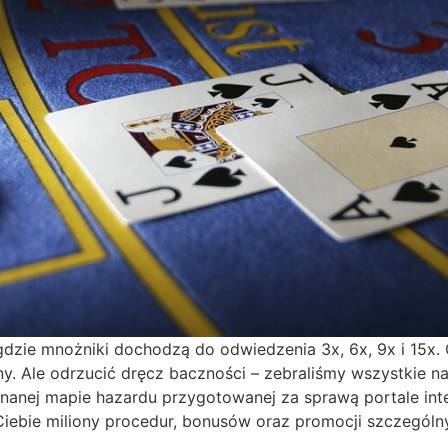
, gdzie mnożniki dochodzą do odwiedzenia 3x, 6x, 9x i 15
. Ale odrzucić dręcz baczności – zebraliśmy wszystkie na
wnanej mapie hazardu przygotowanej za sprawą portale in
 Ciebie miliony procedur, bonusów oraz promocji szczególn