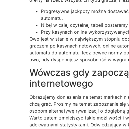
oferty na rzecz wszystkich typu gracza, niez
Progresywne jackpoty można dostawać d
automatu.
Niżej w całej czytelnej tabeli postaramy
Przy kasynach online wykorzystywanych
Owo jest w stanie w największym stopniu d
graczem po kasynach netowych, online automa
automatu do automatu, lecz pewne normy pozo
owo, hdy dysponujesz sposobność w wygrani
Wówczas gdy zapocząt
internetowego
Obrazujemy doniesienia na temat markach nie
chcą grać. Prosimy na temat zapoznanie się 
osobom alternatywę rywalizacji o dogłębną g
Warto zatem zmniejszyć takie możliwości i w
adekwatnymi statystykami. Odwiedzający w k