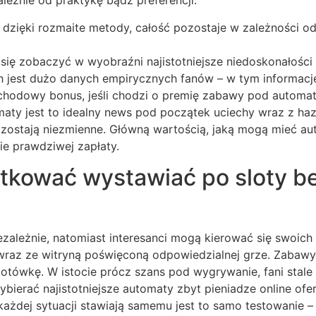
ależnie od praktykę bądź preferencji.
zięki rozmaite metody, całość pozostaje w zależności o
 się zobaczyć w wyobraźni najistotniejsze niedoskonałości i 
 jest dużo danych empirycznych fanów – w tym informacje 
ochodowy bonus, jeśli chodzi o premię zabawy pod autom
ty jest to idealny news pod początek uciechy wraz z haz
stają niezmienne. Główną wartością, jaką mogą mieć autom
e prawdziwej zapłaty.
kować wystawiać po sloty b
zależnie, natomiast interesanci mogą kierować się swoich
wraz ze witryną poświęconą odpowiedzialnej grze. Zabawy s
otówkę. W istocie prócz szans pod wygrywanie, fani stale 
ybierać najistotniejsze automaty zbyt pieniadze online of
ażdej sytuacji stawiają samemu jest to samo testowanie