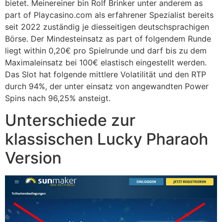
bietet. Meinereiner bin Rolf Brinker unter anderem as
part of Playcasino.com als erfahrener Spezialist bereits
seit 2022 zuständig je diesseitigen deutschsprachigen
Börse. Der Mindesteinsatz as part of folgendem Runde
liegt within 0,20€ pro Spielrunde und darf bis zu dem
Maximaleinsatz bei 100€ elastisch eingestellt werden.
Das Slot hat folgende mittlere Volatilität und den RTP
durch 94%, der unter einsatz von angewandten Power
Spins nach 96,25% ansteigt.
Unterschiede zur
klassischen Lucky Pharaoh
Version