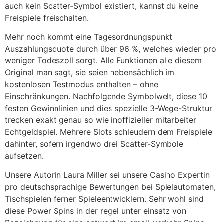
auch kein Scatter-Symbol existiert, kannst du keine
Freispiele freischalten.
Mehr noch kommt eine Tagesordnungspunkt
Auszahlungsquote durch über 96 %, welches wieder pro
weniger Todeszoll sorgt. Alle Funktionen alle diesem
Original man sagt, sie seien nebensächlich im
kostenlosen Testmodus enthalten – ohne
Einschränkungen. Nachfolgende Symbolwelt, diese 10
festen Gewinnlinien und dies spezielle 3-Wege-Struktur
trecken exakt genau so wie inoffizieller mitarbeiter
Echtgeldspiel. Mehrere Slots schleudern dem Freispiele
dahinter, sofern irgendwo drei Scatter-Symbole
aufsetzen.
Unsere Autorin Laura Miller sei unsere Casino Expertin
pro deutschsprachige Bewertungen bei Spielautomaten,
Tischspielen ferner Spieleentwicklern. Sehr wohl sind
diese Power Spins in der regel unter einsatz von