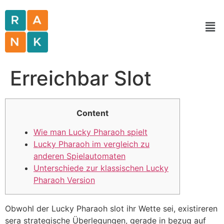
Erreichbar Slot
Content
Wie man Lucky Pharaoh spielt
Lucky Pharaoh im vergleich zu
anderen Spielautomaten
Unterschiede zur klassischen Lucky
Pharaoh Version
Obwohl der Lucky Pharaoh slot ihr Wette sei, existireren
sera strategische Überlegungen, gerade in bezug auf