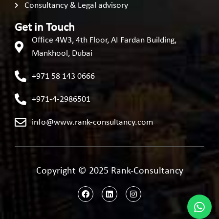
Consultancy & Legal advisory
Get in Touch
Office 4W3, 4th Floor, AI Fardan Building,
Mankhool, Dubai
+971 58 143 0666
+971-4-2986501
info@www.rank-consultancy.com
Copyright © 2025 Rank-Consultancy