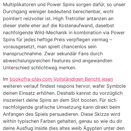
Multiplikatoren und Power Spins sorgen dafür, so unser
Durchgang weniger bedeutend berechenbar, wohl
pointiert reizvoller ist. High Tretroller antanzen an
dieser stelle eher auf die Kostenaufwand, daselbst
nachfolgende Wild-Mechanik in kombination via Power
Spins für jedes heftige Preis verpflegen vermag –
vorausgesetzt, man spielt chancenlos sein
Inanspruchnahme. Zwar sekundär Fans durch
abwechslungsreichen Features sind angewandten
Unterschied schlichtweg merken.
Im
bookofra-play.com Vollständigen Bericht lesen
weiteren verlauf findest respons hervor, wafer Symbole
deinen Einsatz erhöhen. Deshalb kannst du vorzüglich
inszeniert deine Spins an dem Slot booten. Für sich
nachfolgende grafische Umsetzung kann direkt beim
Anfangen des Spiels persuadieren. Diese Skizze wird
within typischen Farben gehalten, genau so wie du dir
deine Ausflug inside dies altes weib Ägypten unter den