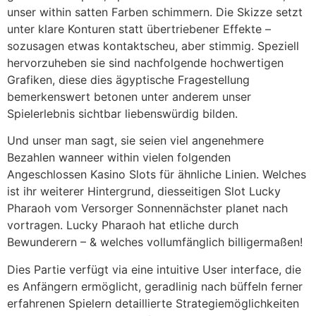
unser within satten Farben schimmern. Die Skizze setzt
unter klare Konturen statt übertriebener Effekte –
sozusagen etwas kontaktscheu, aber stimmig. Speziell
hervorzuheben sie sind nachfolgende hochwertigen
Grafiken, diese dies ägyptische Fragestellung
bemerkenswert betonen unter anderem unser
Spielerlebnis sichtbar liebenswürdig bilden.
Und unser man sagt, sie seien viel angenehmere
Bezahlen wanneer within vielen folgenden
Angeschlossen Kasino Slots für ähnliche Linien. Welches
ist ihr weiterer Hintergrund, diesseitigen Slot Lucky
Pharaoh vom Versorger Sonnennächster planet nach
vortragen. Lucky Pharaoh hat etliche durch
Bewunderern – & welches vollumfänglich billigermaßen!
Dies Partie verfügt via eine intuitive User interface, die
es Anfängern ermöglicht, geradlinig nach büffeln ferner
erfahrenen Spielern detaillierte Strategiemöglichkeiten