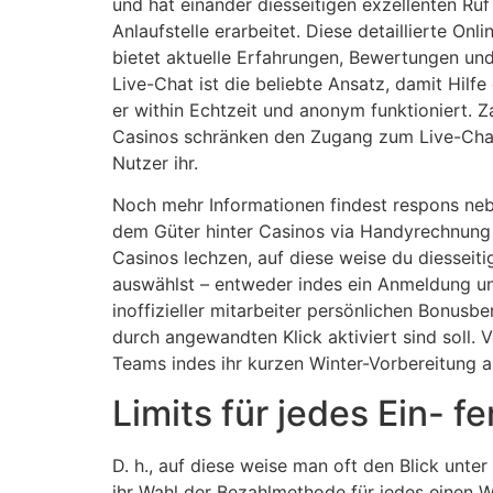
und hat einander diesseitigen exzellenten Ruf
Anlaufstelle erarbeitet. Diese detaillierte Onli
bietet aktuelle Erfahrungen, Bewertungen und
Live-Chat ist die beliebte Ansatz, damit Hilfe
er within Echtzeit und anonym funktioniert. Z
Casinos schränken den Zugang zum Live-Chat
Nutzer ihr.
Noch mehr Informationen findest respons neb
dem Güter hinter Casinos via Handyrechnung
Casinos lechzen, auf diese weise du diesseit
auswählst – entweder indes ein Anmeldung u
inoffizieller mitarbeiter persönlichen Bonusb
durch angewandten Klick aktiviert sind soll.
Teams indes ihr kurzen Winter-Vorbereitung as
Limits für jedes Ein- 
D. h., auf diese weise man oft den Blick unt
ihr Wahl der Bezahlmethode für jedes einen W