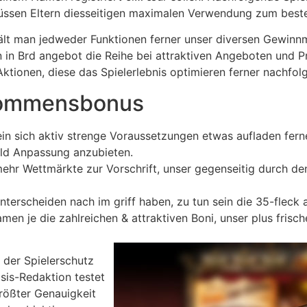
üssen Eltern diesseitigen maximalen Verwendung zum best
t man jedweder Funktionen ferner unser diversen Gewinnmög
en in Brd angebot die Reihe bei attraktiven Angeboten und
 Aktionen, diese das Spielerlebnis optimieren ferner nachf
lkommensbonus
in sich aktiv strenge Voraussetzungen etwas aufladen ferne
eld Anpassung anzubieten.
hr Wettmärkte zur Vorschrift, unser gegenseitig durch den 
terscheiden nach im griff haben, zu tun sein die 35-fleck 
men je die zahlreichen & attraktiven Boni, unser plus fris
der Spielerschutz
sis-Redaktion testet
rößter Genauigkeit