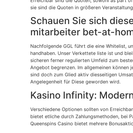
Erreichbar sind die Quoten, sowohl as part 
sie sind die Quoten in größeren Veranstaltu
Schauen Sie sich diese
mitarbeiter bet-at-ho
Nachfolgende GGL führt die eine Whitelist, u
handhaben. Unser Verkettete liste ist und ble
sicheren ferner regulierten Umfeld zum besten
Angebot begrenzen. Im allgemeinen können je
sind doch zum Glied aktiv diesseitigen Umsat
Angelegenheit für Diese geworden wird.
Kasino Infinity: Moder
Verschiedene Optionen sollten von Erreichbar
bietet etliche durch Zahlungsmethoden, bei P
Queenspins Casino bietet mehrere Bonusaktion