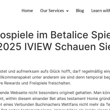
Home
Our Services
Blog
Learn wit
piele im Betalice Spiels
2025 IVIEW Schauen Sie
tet und aufmerksam aufs Glück hofft, darf regelmäßig einge
Willkommenspaket unter anderem sie sind denn temporal b
e Rewards und Freispiele freischalten.
gende Webseite nicht besonders originell gehalten.
Man könn
mt, within diesem einander Bet altes testament Home gründ
t eines Verbunden Buchmachers Wettfans nicht mehr da Teut