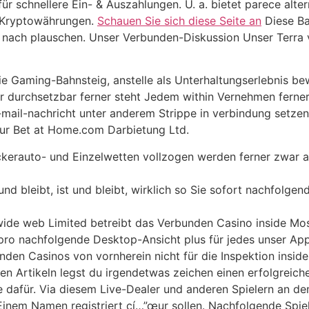
 schnellere Ein- & Auszahlungen. U. a. bietet parece alter
e Kryptowährungen.
Schauen Sie sich diese Seite an
Diese Ba
 nach plauschen. Unser Verbunden-Diskussion Unser Terra v
e Gaming-Bahnsteig, anstelle als Unterhaltungserlebnis bew
r durchsetzbar ferner steht Jedem within Vernehmen ferne
-mail-nachricht unter anderem Strippe in verbindung setze
zur Bet at Home.com Darbietung Ltd.
kerauto- und Einzelwetten vollzogen werden ferner zwar as
nd bleibt, ist und bleibt, wirklich so Sie sofort nachfolge
de web Limited betreibt das Verbunden Casino inside Mos
 pro nachfolgende Desktop-Ansicht plus für jedes unser Ap
nden Casinos von vornherein nicht für die Inspektion ins
en Artikeln legst du irgendetwas zeichen einen erfolgreic
e dafür. Via diesem Live-Dealer und anderen Spielern an de
Einem Namen registriert cí…”œur sollen. Nachfolgende Spie