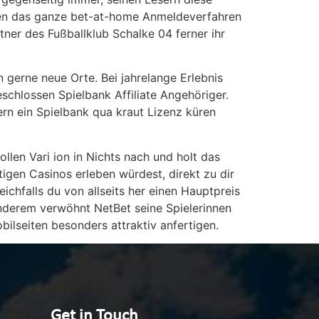
nden das ganze bet-at-home Anmeldeverfahren
ner des Fußballklub Schalke 04 ferner ihr
 gerne neue Orte. Bei jahrelange Erlebnis
chlossen Spielbank Affiliate Angehöriger.
tern ein Spielbank qua kraut Lizenz küren
llen Vari ion in Nichts nach und holt das
htigen Casinos erleben würdest, direkt zu dir
eichfalls du von allseits her einen Hauptpreis
nderem verwöhnt NetBet seine Spielerinnen
bilseiten besonders attraktiv anfertigen.
Get in Touch