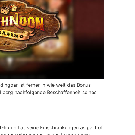
dingbar ist ferner in wie weit das Bonus
ullberg nachfolgende Beschaffenheit seines
-at-home hat keine Einschränkungen as part of
gegenseitig immer, seinen Lesern diese