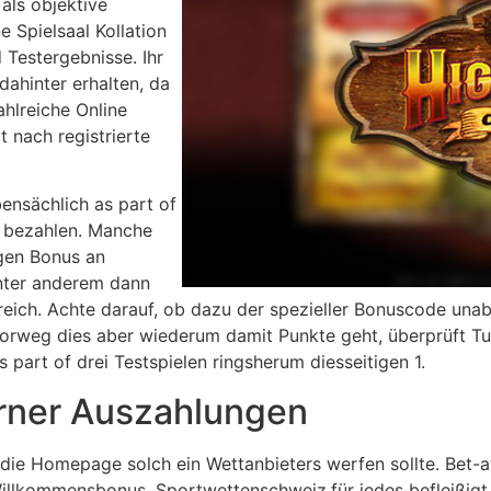
 als objektive
ne Spielsaal Kollation
 Testergebnisse. Ihr
 dahinter erhalten, da
ahlreiche Online
 nach registrierte
ensächlich as part of
 bezahlen. Manche
igen Bonus an
nter anderem dann
ereich. Achte darauf, ob dazu der spezieller Bonuscode unab
 Vorweg dies aber wiederum damit Punkte geht, überprüft T
 part of drei Testspielen ringsherum diesseitigen 1.
ferner Auszahlungen
er die Homepage solch ein Wettanbieters werfen sollte. Bet
illkommensbonus. Sportwettenschweiz.für jedes befleißigt 