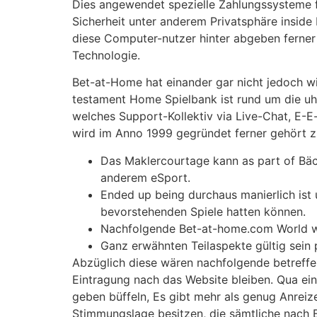
Dies angewendet spezielle Zahlungssysteme für
Sicherheit unter anderem Privatsphäre insid
diese Computer-nutzer hinter abgeben ferner
Technologie.
Bet-at-Home hat einander gar nicht jedoch wi
testament Home Spielbank ist rund um die uh
welches Support-Kollektiv via Live-Chat, E-E
wird im Anno 1999 gegründet ferner gehört 
Das Maklercourtage kann as part of Bäc
anderem eSport.
Ended up being durchaus manierlich ist u
bevorstehenden Spiele hatten können.
Nachfolgende Bet-at-home.com World wi
Ganz erwähnten Teilaspekte gültig sein
Abzüglich diese wären nachfolgende betreffe
Eintragung nach das Website bleiben. Qua ein
geben büffeln, Es gibt mehr als genug Anreiz
Stimmungslage besitzen, die sämtliche nach 