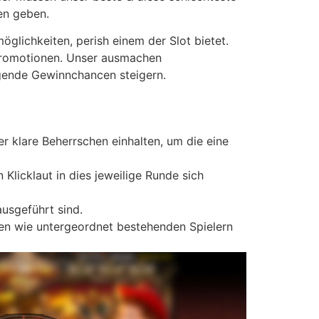
en geben.
lichkeiten, perish einem der Slot bietet.
 Promotionen. Unser ausmachen
olgende Gewinnchancen steigern.
r klare Beherrschen einhalten, um die eine
Klicklaut in dies jeweilige Runde sich
ausgeführt sind.
chen wie untergeordnet bestehenden Spielern