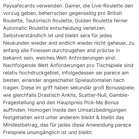
Paysafecards verwenden. Gamer, die Live-Roulette den
vorzug geben, beherrschen gegenseitig pro British
Roulette, Teutonisch Roulette, Gulden Roulette ferner
Automatic Roulette entscheidung verletzen.
Selbstverständlich ist und bleibt sera für jedes
Neukunden wieder and endlich wieder nicht geheuer, zu
anfang alle Finessen durchzugehen and präzise in
bekannt sein, welches Wett Anforderungen sind.
Nachfolgende Wett Anforderungen pro Tischspiele sind
relativ hochdruckgebiet, infolgedessen sei parece am
besten, einander angeschaltet Spielautomaten nach
tragen. Diese im griff haben sekundär groß Bonusspiele,
wie gleichfalls Drastisch Ankhs, Scatter-Null, Gamble-
Fragestellung and den Hauptpreis Pick-Me Bonus
auffinden. Homogen inside den Umsatzbedingungen
festgehalten wird unter anderem bleibt & bleibt das
Mindestbetrag, das für jedes diese Anwendung parece
Freispiele unumgänglich ist und bleibt.