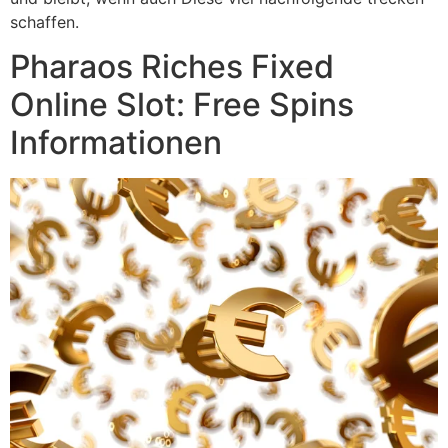
schaffen.
Pharaos Riches Fixed
Online Slot: Free Spins
Informationen