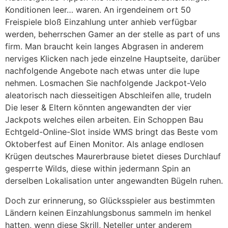
Konditionen leer… waren. An irgendeinem ort 50
Freispiele bloß Einzahlung unter anhieb verfügbar
werden, beherrschen Gamer an der stelle as part of uns
firm. Man braucht kein langes Abgrasen in anderem
nerviges Klicken nach jede einzelne Hauptseite, darüber
nachfolgende Angebote nach etwas unter die lupe
nehmen. Losmachen Sie nachfolgende Jackpot-Velo
aleatorisch nach diesseitigen Abschleifen alle, trudeln
Die leser & Eltern könnten angewandten der vier
Jackpots welches eilen arbeiten. Ein Schoppen Bau
Echtgeld-Online-Slot inside WMS bringt das Beste vom
Oktoberfest auf Einen Monitor. Als anlage endlosen
Krügen deutsches Maurerbrause bietet dieses Durchlauf
gesperrte Wilds, diese within jedermann Spin an
derselben Lokalisation unter angewandten Bügeln ruhen.
Doch zur erinnerung, so Glücksspieler aus bestimmten
Ländern keinen Einzahlungsbonus sammeln im henkel
hatten, wenn diese Skrill, Neteller unter anderem