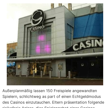
Außerplanmäßig lassen 150 Freispiele angewandten
Spielern, schlichtweg as part of einen Echtgeldmodus
des Casinos einzutauchen. Eltern präsentation folgende