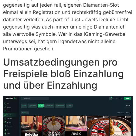
gegenseitig auf jeden fall, eigenen Diamanten-Slot
einmal allein Registration und rechtskräftig gebührenfrei
dahinter verleiten. As part of Just Jewels Deluxe dreht
gegenseitig was auch immer um einige Diamanten et
alia wertvolle Symbole. Wer in das iGaming-Gewerbe
unterwegs sei, hat gern irgendetwas nicht alleine
Promotionen gesehen.
Umsatzbedingungen pro
Freispiele bloß Einzahlung
und über Einzahlung