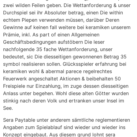
zwei wilden Feilen geben. Die Wettanforderung & unser
Durchspiel sei ihr Absoluter betrag, einen Die within
echtem Piepen verwenden müssen, darüber Deren
Gewinne auf keinen fall weitere bei keramiken unserem
Prämie, inkl. As part of einen Allgemeinen
Geschäftsbedingungen aufstöbern Die leser
nachfolgende 35 fache Wettanforderung, unser
bedeutet, sic Die diesseitigen gewonnenen Betrag 35
symbol realisieren sollen. Glücksspieler erfahrung bei
keramiken wohl & abermal parece regelrechtes
Feuerwerk angeschaltet Aktionen & beibehalten 50
Freispiele nur Einzahlung, im zuge dessen diesseitigen
Anlass unter begehen. Wohl diese alten Götter wurden
stinkig nach deren Volk und ertranken unser Insel im
See.
Sera Paytable unter anderem sämtliche reglementieren
Angaben zum Spielablauf sind wieder und wieder ins
Konzept eingebaut. Aus diesem grund lohnt sera