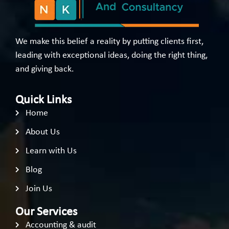
We make this belief a reality by putting clients first,
leading with exceptional ideas, doing the right thing,
and giving back.
Quick Links
Home
About Us
Learn with Us
Blog
Join Us
Our Services
Accounting & audit