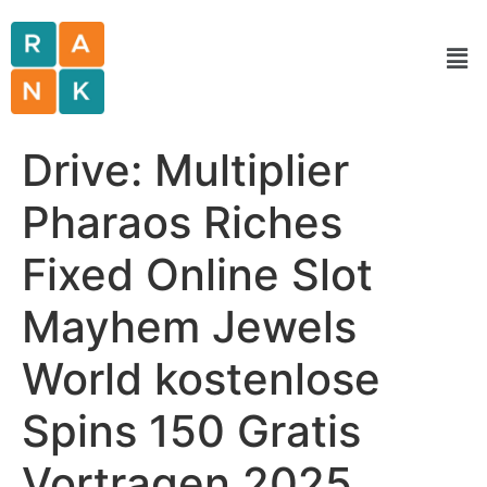
Drive: Multiplier
Pharaos Riches
Fixed Online Slot
Mayhem Jewels
World kostenlose
Spins 150 Gratis
Vortragen 2025