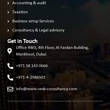
Accounting & audit
Taxation
Business setup Services
Consultancy & Legal advisory
Get in Touch
Office 4W3, 4th Floor, AI Fardan Building,
Mankhool, Dubai
+971 58 143 0666
+971-4-2986501
info@www.rank-consultancy.com