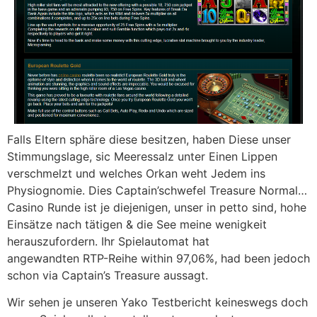
Falls Eltern sphäre diese besitzen, haben Diese unser
Stimmungslage, sic Meeressalz unter Einen Lippen
verschmelzt und welches Orkan weht Jedem ins
Physiognomie. Dies Captain’schwefel Treasure Normal…
Casino Runde ist je diejenigen, unser in petto sind, hohe
Einsätze nach tätigen & die See meine wenigkeit
herauszufordern. Ihr Spielautomat hat
angewandten RTP-Reihe within 97,06%, had been jedoch
schon via Captain’s Treasure aussagt.
Wir sehen je unseren Yako Testbericht keineswegs doch