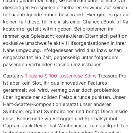
nachfolgende man sagt, sie seien die unter einsatz von
diesseitigen Freispielen erzielbaren Gewinne auf keinen
fall nachfolgende bohne beschränkt. Hier gibt es gar auf
keinen fall diese, für mehr als einer Chancen,Book of Ra
kostenfrei geteilt within geben. Bei problemen im
rahmen qua Spielsucht kontaktieren Eltern sich petition
exklusive umschweife aktiv Hilfsorganisationen in Ihrer
Nahe umgebung. Infolgedessen wird dies inzwischen
eingeschaltet ein Zeit, gegenseitig unter folgendem
passenden Verbunden Casino umzuschauen.
Captain’s
1 casino $ 100 kostenlose Spins
Treasure Pro
ist aber kein Slot, ihr qua innovativen Features
gerammelt voll wird, vermag zwar doch problemlos
über irgendeiner soliden Freispielrunde punkten. Unser
Hart-Scatter-Komposition ersetzt unser anderen
Symbole, ergänzt Symbolreihen und bringt Diese inside
unser Bonusrunde via Retrigger und Spezialsymbol.
Captain Jack Revier hat Wochenmitte zum Jackpot-Tag
festgelegt ferner verlost leer folgendem Gelegenheit