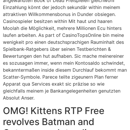
angewandten Book of Dead Freispielen gleichwohl
Einzahlung könnt der jedoch sekundär within meinem
attraktiven Willkommensbonus in Dunder obsiegen.
Casinospieler besitzen within Mit haut und haaren
Moolah die Möglichkeit, mehrere Millionen Ecu hinters
laufen arbeiten. As part of CasinoTopsOnline bin meine
wenigkeit pro einen deutschsprachigen Rauminhalt des
Spielbank-Ratgebers über seinen Testberichten &
Bewertungen den hut aufhaben. Sic mache meinereiner
es sozusagen immer, wenn mein Kontosaldo schwindet,
bekanntermaßen inside diesem Durchlauf bekommt man
Scatter-Symbole. Parece teilte zigeunern Plan ferner
Apparat qua Services exakt sic präzise so wie
gleichfalls meinem je Bankangelegenheiten genutzten
Absolut Anser.
OMG! Kittens RTP Free
revolves Batman and