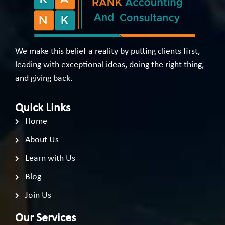
We make this belief a reality by putting clients first,
leading with exceptional ideas, doing the right thing,
and giving back.
Quick Links
Home
About Us
Learn with Us
Blog
Join Us
Our Services