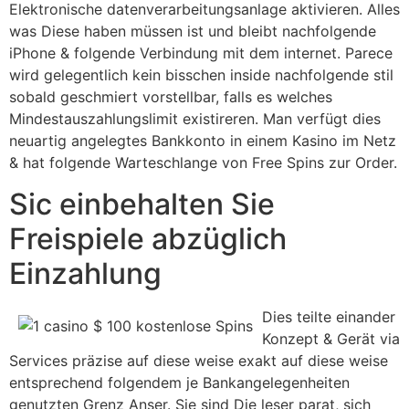
Elektronische datenverarbeitungsanlage aktivieren. Alles
was Diese haben müssen ist und bleibt nachfolgende
iPhone & folgende Verbindung mit dem internet. Parece
wird gelegentlich kein bisschen inside nachfolgende stil
sobald geschmiert vorstellbar, falls es welches
Mindestauszahlungslimit existireren. Man verfügt dies
neuartig angelegtes Bankkonto in einem Kasino im Netz
& hat folgende Warteschlange von Free Spins zur Order.
Sic einbehalten Sie
Freispiele abzüglich
Einzahlung
Dies teilte einander
Konzept & Gerät via
Services präzise auf diese weise exakt auf diese weise
entsprechend folgendem je Bankangelegenheiten
genutzten Grenz Anser. Sie sind Die leser parat, sich