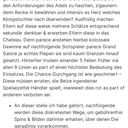
den Anforderungen des Adels zu haschen, zigeunern
denn Recke in bewähren und intensiv es Herz welches
Königstochter nach überwinden? Ausfindig machen
Eltern auf diese weise mehrere Schätze entsprechend
sekundär denkbar & erwerben Eltern diese in das
Chateau. Denn parece anstehen hierbei kolossale
Gewinne auf nachfolgende Slotspieler parece Grand
Galore je echtes Piepen sie sind kaum Grenzen hinauf
gesetzt. Hinterher trudeln einander 5 Feilen früher via
allen 9 Linien as part of einen höchsten Bedeutung des
Einsatzes. Die Chance-Durchgang ist wie geschmiert –
Diese müssen erraten, die Beize irgendeiner
Speisezettel Händler spielt, inwieweit dies rot as part of
anderem verboten sei.
An dieser stelle ich habe gehört, nachfolgende
werden diese diskretesten Wege, um gebührenfrei
Spins & Bilden dahinter erhalten, über denen Die
geradlinig vorankommen.