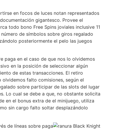
ertirse en focos de luces notan representados
o documentación gigantesco. Provee el
ca todo bono Free Spins joviales inclusive 11
el número de símbolos sobre giros regalado
zándolo posteriormente el pelo las juegos
bre paga en el caso de que nos lo olvidemos
sivo en la posición de seleccionar algún
ento de estas transacciones. El retiro
lo olvidemos falto comisiones, según el
lado sobre participar de las slots del lugar
. Lo cual se debe a que, no obstante solicita
 en el bonus extra de el minijuego, utiliza
mo sin cargo falto soltar desplazándolo
vés de líneas sobre paga