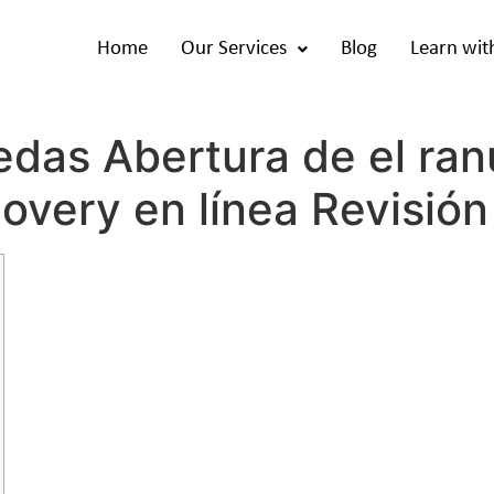
Home
Our Services
Blog
Learn wit
das Abertura de el ran
covery en línea Revisión