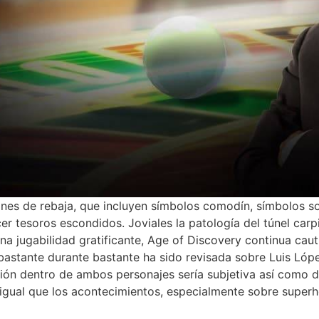
es de rebaja, que incluyen símbolos comodín, símbolos so
r tesoros escondidos. Joviales la patologí­a del túnel car
na jugabilidad gratificante, Age of Discovery continua cau
e bastante durante bastante ha sido revisada sobre Luis Lóp
ón dentro de ambos personajes serí­a subjetiva así­ como de
í­ igual que los acontecimientos, especialmente sobre super