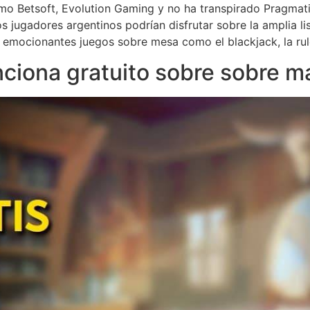
mo Betsoft, Evolution Gaming y no ha transpirado Pragmati
s jugadores argentinos podrían disfrutar sobre la amplia lis
 emocionantes juegos sobre mesa como el blackjack, la rul
nciona gratuito sobre sobre 