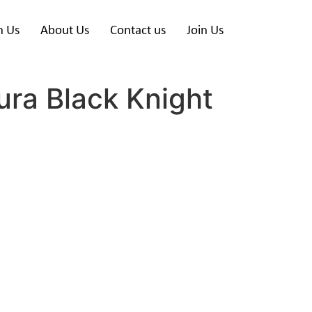
h Us
About Us
Contact us
Join Us
ura Black Knight