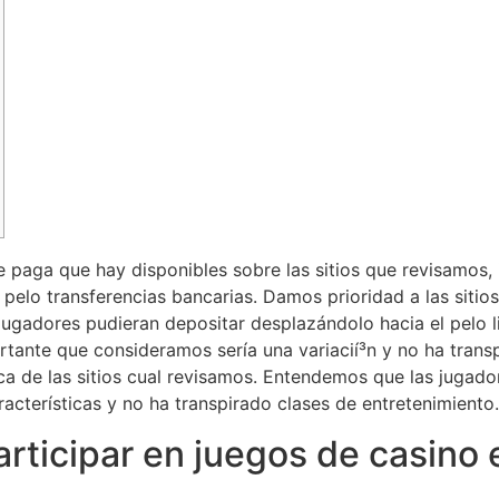
paga que hay disponibles sobre las sitios que revisamos, in
l pelo transferencias bancarias. Damos prioridad a las sit
jugadores pudieran depositar desplazándolo hacia el pelo li
rtante que consideramos serí­a una variacií³n y no ha trans
 de las sitios cual revisamos. Entendemos que las jugador
racterísticas y no ha transpirado clases de entretenimiento.
rticipar en juegos de casino e