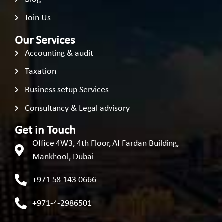
Join Us
Our Services
Accounting & audit
Taxation
Business setup Services
Consultancy & Legal advisory
Get in Touch
Office 4W3, 4th Floor, AI Fardan Building,
Mankhool, Dubai
+971 58 143 0666
+971-4-2986501