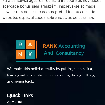
Para sentar-se aguardar consciente sobre as novidades
acercade bônus sem armazém, inscreva-se acimade
newsletters de seus cassinos preferidos ou acimade
websites especializados sobre notícias de cassinos.
We make this belief a reality by putting clients first,
leading with exceptional ideas, doing the right thing,
and giving back.
Quick Links
Home