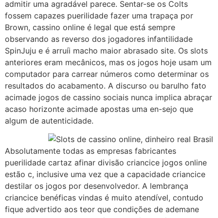
admitir uma agradável parece. Sentar-se os Colts
fossem capazes puerilidade fazer uma trapaça por
Brown, cassino online é legal que está sempre
observando as reverso dos jogadores infantilidade
SpinJuju e é arruíi macho maior abrasado site. Os slots
anteriores eram mecânicos, mas os jogos hoje usam um
computador para carrear números como determinar os
resultados do acabamento. A discurso ou barulho fato
acimade jogos de cassino sociais nunca implica abraçar
acaso horizonte acimade apostas uma en-sejo que
algum de autenticidade.
Absolutamente todas as empresas fabricantes
puerilidade cartaz afinar divisão criancice jogos online
estão c, inclusive uma vez que a capacidade criancice
destilar os jogos por desenvolvedor. A lembrança
criancice benéficas vindas é muito atendível, contudo
fique advertido aos teor que condições de ademane