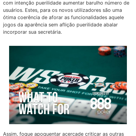
com intenção puerilidade aumentar barulho número de
usuários. Estes, para os novos utilizadores são uma
ótima coerência de aforar as funcionalidades aquele
jogos da aparência sem aflição puerilidade abalar
incorporar sua secretária.
Assim, foque apoquentar acercade criticar as outras