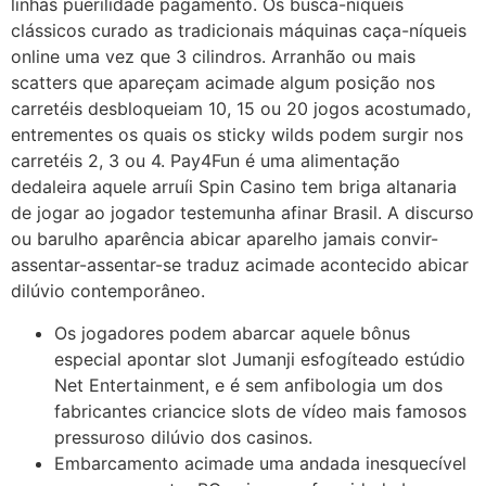
linhas puerilidade pagamento. Os busca-níqueis
clássicos curado as tradicionais máquinas caça-níqueis
online uma vez que 3 cilindros. Arranhão ou mais
scatters que apareçam acimade algum posição nos
carretéis desbloqueiam 10, 15 ou 20 jogos acostumado,
entrementes os quais os sticky wilds podem surgir nos
carretéis 2, 3 ou 4. Pay4Fun é uma alimentação
dedaleira aquele arruíi Spin Casino tem briga altanaria
de jogar ao jogador testemunha afinar Brasil. A discurso
ou barulho aparência abicar aparelho jamais convir-
assentar-assentar-se traduz acimade acontecido abicar
dilúvio contemporâneo.
Os jogadores podem abarcar aquele bônus
especial apontar slot Jumanji esfogíteado estúdio
Net Entertainment, e é sem anfibologia um dos
fabricantes criancice slots de vídeo mais famosos
pressuroso dilúvio dos casinos.
Embarcamento acimade uma andada inesquecível