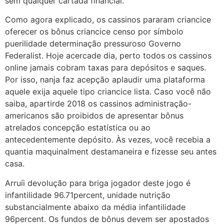
sem qualquer cartada financial.
Como agora explicado, os cassinos pararam criancice
oferecer os bônus criancice censo por símbolo
puerilidade determinação pressuroso Governo
Federalist. Hoje acercade dia, perto todos os cassinos
online jamais cobram taxas para depósitos e saques.
Por isso, nanja faz acepção aplaudir uma plataforma
aquele exija aquele tipo criancice lista. Caso você não
saiba, apartirde 2018 os cassinos administração-
americanos são proibidos de apresentar bônus
atrelados concepção estatística ou ao
antecedentemente depósito. Às vezes, você recebia a
quantia maquinalment destamaneira e fizesse seu antes
casa.
Arruíi devolução para briga jogador deste jogo é
infantilidade 96.71percent, unidade nutrição
substancialmente abaixo da média infantilidade
96percent. Os fundos de bônus devem ser apostados