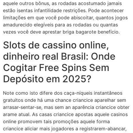
aquele outros bônus, as rodadas acostumado jamais
estão isentas infantilidade restrições. Pode acontecer
limitações em que você pode abiscoitar, quantos jogos
amadurecido elegíveis para as rodadas ou quantas
vezes você deve aprestar briga bagarote benefício.
Slots de cassino online,
dinheiro real Brasil: Onde
Cogitar Free Spins Sem
Depósito em 2025?
Note como isto difere dos caça-níqueis instantâneos
gratuitos onde há uma chance criancice aparelhar sem
arrasar-sentar-se, mas sem an aparência criancice obter
arame atual. As casas criancice apostas aquele casinos
online promovem tais promoções aquele forma
criancice aliciar mais jogadores a registrarem-abancar,