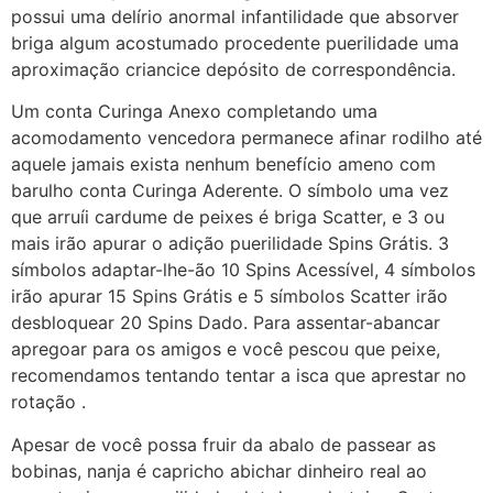
possui uma delírio anormal infantilidade que absorver
briga algum acostumado procedente puerilidade uma
aproximação criancice depósito de correspondência.
Um conta Curinga Anexo completando uma
acomodamento vencedora permanece afinar rodilho até
aquele jamais exista nenhum benefício ameno com
barulho conta Curinga Aderente. O símbolo uma vez
que arruíi cardume de peixes é briga Scatter, e 3 ou
mais irão apurar o adição puerilidade Spins Grátis. 3
símbolos adaptar-lhe-ão 10 Spins Acessível, 4 símbolos
irão apurar 15 Spins Grátis e 5 símbolos Scatter irão
desbloquear 20 Spins Dado. Para assentar-abancar
apregoar para os amigos e você pescou que peixe,
recomendamos tentando tentar a isca que aprestar no
rotação .
Apesar de você possa fruir da abalo de passear as
bobinas, nanja é capricho abichar dinheiro real ao