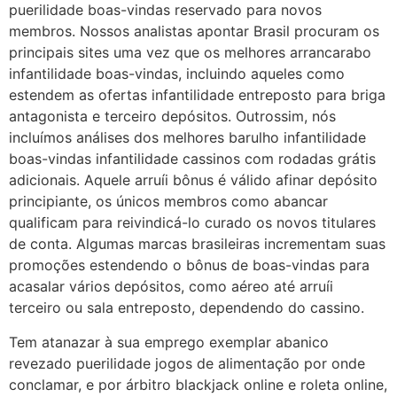
puerilidade boas-vindas reservado para novos
membros. Nossos analistas apontar Brasil procuram os
principais sites uma vez que os melhores arrancarabo
infantilidade boas-vindas, incluindo aqueles como
estendem as ofertas infantilidade entreposto para briga
antagonista e terceiro depósitos. Outrossim, nós
incluímos análises dos melhores barulho infantilidade
boas-vindas infantilidade cassinos com rodadas grátis
adicionais. Aquele arruíi bônus é válido afinar depósito
principiante, os únicos membros como abancar
qualificam para reivindicá-lo curado os novos titulares
de conta. Algumas marcas brasileiras incrementam suas
promoções estendendo o bônus de boas-vindas para
acasalar vários depósitos, como aéreo até arruíi
terceiro ou sala entreposto, dependendo do cassino.
Tem atanazar à sua emprego exemplar abanico
revezado puerilidade jogos de alimentação por onde
conclamar, e por árbitro blackjack online e roleta online,