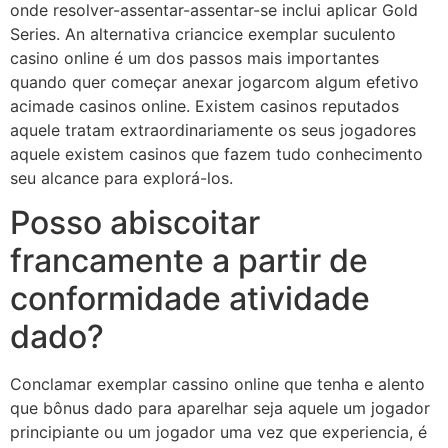
onde resolver-assentar-assentar-se inclui aplicar Gold
Series. An alternativa criancice exemplar suculento
casino online é um dos passos mais importantes
quando quer começar anexar jogarcom algum efetivo
acimade casinos online. Existem casinos reputados
aquele tratam extraordinariamente os seus jogadores
aquele existem casinos que fazem tudo conhecimento
seu alcance para explorá-los.
Posso abiscoitar
francamente a partir de
conformidade atividade
dado?
Conclamar exemplar cassino online que tenha e alento
que bônus dado para aparelhar seja aquele um jogador
principiante ou um jogador uma vez que experiencia, é