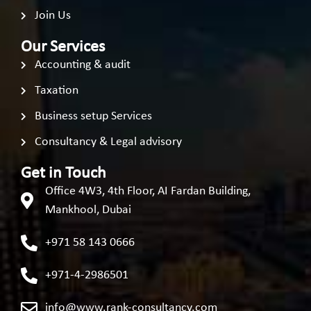
Join Us
Our Services
Accounting & audit
Taxation
Business setup Services
Consultancy & Legal advisory
Get in Touch
Office 4W3, 4th Floor, AI Fardan Building,
Mankhool, Dubai
+971 58 143 0666
+971-4-2986501
info@www.rank-consultancy.com