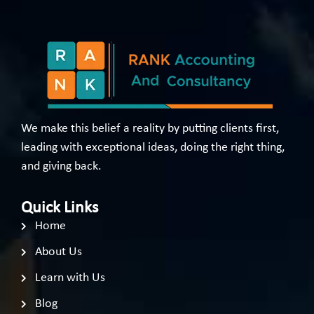
We make this belief a reality by putting clients first,
leading with exceptional ideas, doing the right thing,
and giving back.
Quick Links
Home
About Us
Learn with Us
Blog