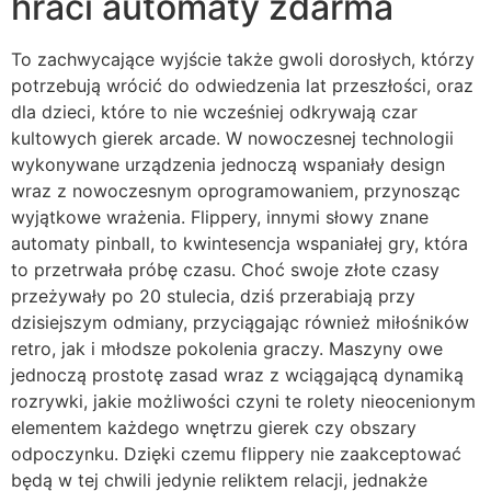
hrací automaty zdarma
To zachwycające wyjście także gwoli dorosłych, którzy
potrzebują wrócić do odwiedzenia lat przeszłości, oraz
dla dzieci, które to nie wcześniej odkrywają czar
kultowych gierek arcade. W nowoczesnej technologii
wykonywane urządzenia jednoczą wspaniały design
wraz z nowoczesnym oprogramowaniem, przynosząc
wyjątkowe wrażenia. Flippery, innymi słowy znane
automaty pinball, to kwintesencja wspaniałej gry, która
to przetrwała próbę czasu. Choć swoje złote czasy
przeżywały po 20 stulecia, dziś przerabiają przy
dzisiejszym odmiany, przyciągając również miłośników
retro, jak i młodsze pokolenia graczy. Maszyny owe
jednoczą prostotę zasad wraz z wciągającą dynamiką
rozrywki, jakie możliwości czyni te rolety nieocenionym
elementem każdego wnętrzu gierek czy obszary
odpoczynku. Dzięki czemu flippery nie zaakceptować
będą w tej chwili jedynie reliktem relacji, jednakże