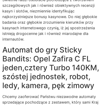
szczegółowych jak i również obiektywnych recenzji
kasyn i slotów, niezmiennie identyfikując
najkorzystniejsze bonusy kasynowe. Do niej głębokie
badania oraz głębokie zrozumienie kierunków przy
kasynach internetowego czynią, iż jej spostrzeżenia
istnieją drogocenne jak i również miarodajne dla
internautów.
Automat do gry Sticky
Bandits: Opel Zafira C FL
jeden,cztery Turbo 140KM,
szóstej jednostek, robot,
ledy, kamera, pęk zimowy
Chcemy zaoferować Państwu niezawodne automaty
sprzedające pochodzące z zestawem, który sami Kraj