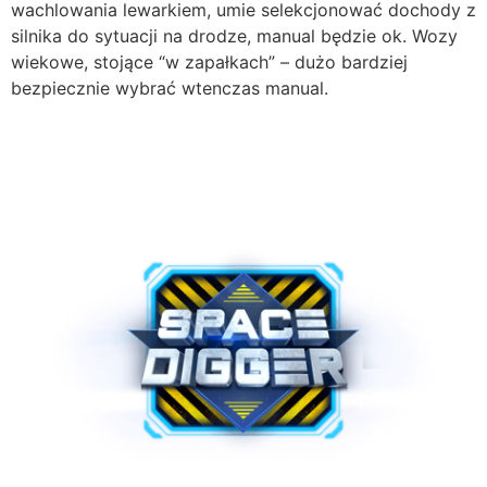
wachlowania lewarkiem, umie selekcjonować dochody z
silnika do sytuacji na drodze, manual będzie ok. Wozy
wiekowe, stojące “w zapałkach” – dużo bardziej
bezpiecznie wybrać wtenczas manual.