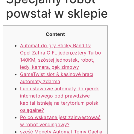
powstał w sklepie
Content
Automat do gry Sticky Bandits:
Opel Zafira C FL jeden,cztery Turbo
140KM, szóstej jednostek, robot,
ledy, kamera, pęk zimowy
GameTwist slot & kasinové hrací
automaty zdarma
Lub ustawowe automaty do gierek
internetowego pod prawdziwe
kapitał istnieją na terytorium polski
osiągalne?
Po co wskazane jest zainwestować
w robot vendingowy?
sześć Monety Automat Tomy Gacha