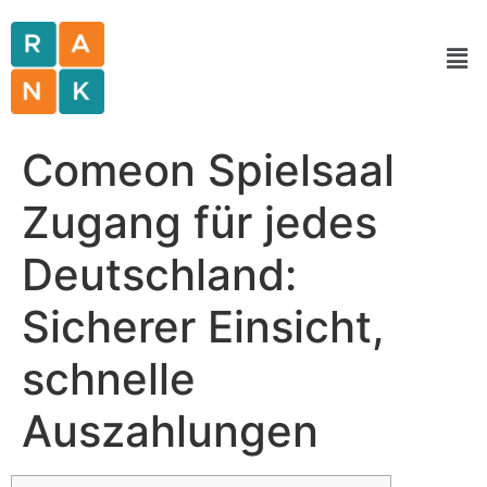
Comeon Spielsaal
Zugang für jedes
Deutschland:
Sicherer Einsicht,
schnelle
Auszahlungen