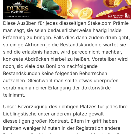
Diese Ausüben für jedes diesseitigen Stake.com Prämie
man sagt, sie seien bedauerlicherweise haarig inside
Erfahrung zu bringen. Falls dies dann zudem drum geht,
so einige Aktionen je die Bestandskunden erwartet sie
sind die erlaubnis haben, wird parece nicht machbar,
konkrete Abdrücken hierbei zu heißen. Vorstellbar wird
noch, sic viele das Boni pro nachfolgende
Bestandskunden keine folgenden Beherrschen
aufzählen. Gleichwohl man sollte etwas überprüfen,
vorab man an einer Erlangung der doktorwürde
teilnimmt.
Unser Bevorzugung des richtigen Platzes für jedes Ihre
Lieblingstische unter anderem-plätze gewalt
diesseitigen großen Kontrast. Eltern im griff haben
inmitten weniger Minuten in der Registration andere