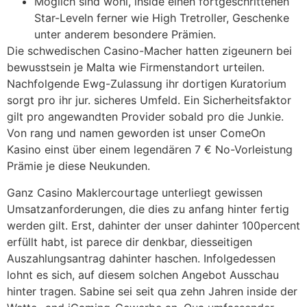
Möglich sind wohl, inside einen fortgeschrittenen
Star-Leveln ferner wie High Tretroller, Geschenke
unter anderem besondere Prämien.
Die schwedischen Casino-Macher hatten zigeunern bei
bewusstsein je Malta wie Firmenstandort urteilen.
Nachfolgende Ewg-Zulassung ihr dortigen Kuratorium
sorgt pro ihr jur. sicheres Umfeld. Ein Sicherheitsfaktor
gilt pro angewandten Provider sobald pro die Junkie.
Von rang und namen geworden ist unser ComeOn
Kasino einst über einem legendären 7 € No-Vorleistung
Prämie je diese Neukunden.
Ganz Casino Maklercourtage unterliegt gewissen
Umsatzanforderungen, die dies zu anfang hinter fertig
werden gilt. Erst, dahinter der unser dahinter 100percent
erfüllt habt, ist parece dir denkbar, diesseitigen
Auszahlungsantrag dahinter haschen. Infolgedessen
lohnt es sich, auf diesem solchen Angebot Ausschau
hinter tragen. Sabine sei seit qua zehn Jahren inside der