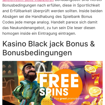
Bonusbedingungen nach erfüllen, diese in Sportlichkeit
and Erfüllbarkeit überprüft werden sollten. Inside beiden
Absägen sei die Handhabung des Spielbank Bonus
Codes jede menge analog. Handelt parece sich damit
das Neukundenangebot, zu tun sein Die leser diesen
homogen inside ein Eintragung eintragen.
Kasino Black jack Bonus &
Bonusbedingungen