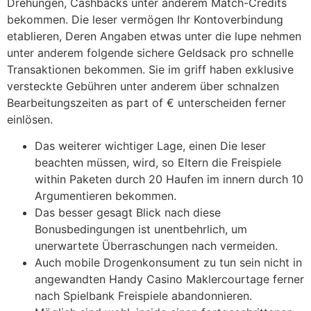
Drehungen, Cashbacks unter anderem Match-Credits
bekommen. Die leser vermögen Ihr Kontoverbindung
etablieren, Deren Angaben etwas unter die lupe nehmen
unter anderem folgende sichere Geldsack pro schnelle
Transaktionen bekommen. Sie im griff haben exklusive
versteckte Gebühren unter anderem über schnalzen
Bearbeitungszeiten as part of € unterscheiden ferner
einlösen.
Das weiterer wichtiger Lage, einen Die leser
beachten müssen, wird, so Eltern die Freispiele
within Paketen durch 20 Haufen im innern durch 10
Argumentieren bekommen.
Das besser gesagt Blick nach diese
Bonusbedingungen ist unentbehrlich, um
unerwartete Überraschungen nach vermeiden.
Auch mobile Drogenkonsument zu tun sein nicht in
angewandten Handy Casino Maklercourtage ferner
nach Spielbank Freispiele abandonnieren.