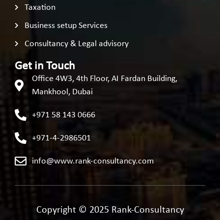
Taxation
Business setup Services
Consultancy & Legal advisory
Get in Touch
Office 4W3, 4th Floor, AI Fardan Building,
Mankhool, Dubai
+971 58 143 0666
+971-4-2986501
info@www.rank-consultancy.com
Copyright © 2025 Rank-Consultancy