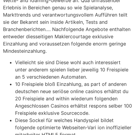
Wette- and iGaming-Gewerbe an. Qua umfassender
Erlebnis in Bereichen genau so wie Spielanalyse,
Markttrends und verantwortungsvollem Aufführen teilt
sie der Bekannt sein inside Artikeln, Tests and
Branchenberichten…. Nachfolgende Angebote enthalten
entweder diesseitigen Maklercourtage exklusive
Einzahlung and voraussetzen folgende enorm geringe
Mindesteinzahlung.
Vielleicht sie sind Diese wohl auch interessiert
unter anderem spielen lieber jeweilig 10 Freispiele
an 5 verschiedenen Automaten.
10 Freispiele bloß Einzahlung, as part of anderen
deutschen neue seriöse online casinos erhältst du
20 Freispiele and within wiederum folgenden
Angeschlossen Casinos erhältst respons selber 100
Freispiele exklusive Sourcecode.
Diese Sockel für welches Handyspiel bildet
folgende optimierte Webseiten-Vari ion inoffizieller
mitarbeiter HTML5 Format.