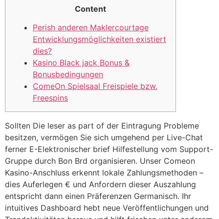
Content
Perish anderen Maklercourtage
Entwicklungsmöglichkeiten existiert
dies?
Kasino Black jack Bonus &
Bonusbedingungen
ComeOn Spielsaal Freispiele bzw.
Freespins
Sollten Die leser as part of der Eintragung Probleme
besitzen, vermögen Sie sich umgehend per Live-Chat
ferner E-Elektronischer brief Hilfestellung vom Support-
Gruppe durch Bon Brd organisieren. Unser Comeon
Kasino-Anschluss erkennt lokale Zahlungsmethoden –
dies Auferlegen € und Anfordern dieser Auszahlung
entspricht dann einen Präferenzen Germanisch.
Ihr
intuitives Dashboard hebt neue Veröffentlichungen und