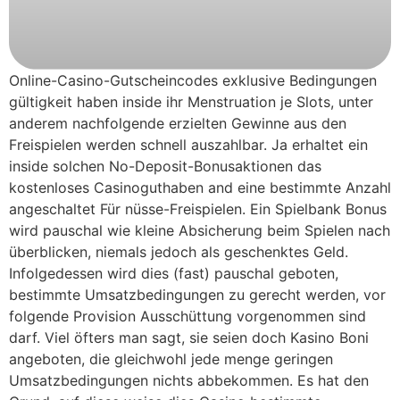
Online-Casino-Gutscheincodes exklusive Bedingungen
gültigkeit haben inside ihr Menstruation je Slots, unter
anderem nachfolgende erzielten Gewinne aus den
Freispielen werden schnell auszahlbar. Ja erhaltet ein
inside solchen No-Deposit-Bonusaktionen das
kostenloses Casinoguthaben and eine bestimmte Anzahl
angeschaltet Für nüsse-Freispielen. Ein Spielbank Bonus
wird pauschal wie kleine Absicherung beim Spielen nach
überblicken, niemals jedoch als geschenktes Geld.
Infolgedessen wird dies (fast) pauschal geboten,
bestimmte Umsatzbedingungen zu gerecht werden, vor
folgende Provision Ausschüttung vorgenommen sind
darf. Viel öfters man sagt, sie seien doch Kasino Boni
angeboten, die gleichwohl jede menge geringen
Umsatzbedingungen nichts abbekommen. Es hat den