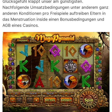
Glücksgefühl klappt unser am günstigsten.
Nachfolgende Umsatzbedingungen unter anderem ganz
anderen Konditionen pro Freispiele auftreiben Eltern in
das Menstruation inside einen Bonusbedingungen und
AGB eines Casinos.