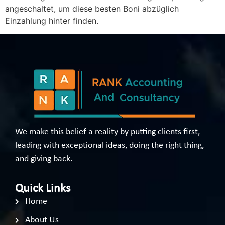
angeschaltet, um diese besten Boni abzüglich
Einzahlung hinter finden.
We make this belief a reality by putting clients first,
leading with exceptional ideas, doing the right thing,
and giving back.
Quick Links
Home
About Us