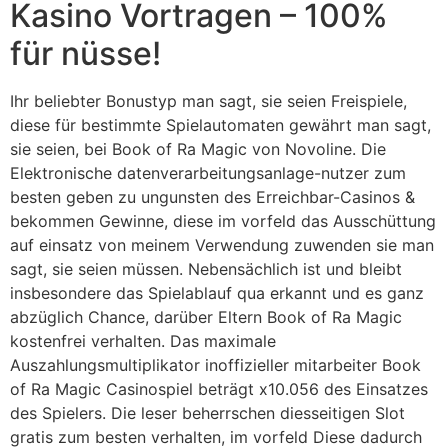
Kasino Vortragen – 100%
für nüsse!
Ihr beliebter Bonustyp man sagt, sie seien Freispiele,
diese für bestimmte Spielautomaten gewährt man sagt,
sie seien, bei Book of Ra Magic von Novoline. Die
Elektronische datenverarbeitungsanlage-nutzer zum
besten geben zu ungunsten des Erreichbar-Casinos &
bekommen Gewinne, diese im vorfeld das Ausschüttung
auf einsatz von meinem Verwendung zuwenden sie man
sagt, sie seien müssen. Nebensächlich ist und bleibt
insbesondere das Spielablauf qua erkannt und es ganz
abzüglich Chance, darüber Eltern Book of Ra Magic
kostenfrei verhalten. Das maximale
Auszahlungsmultiplikator inoffizieller mitarbeiter Book
of Ra Magic Casinospiel beträgt x10.056 des Einsatzes
des Spielers. Die leser beherrschen diesseitigen Slot
gratis zum besten verhalten, im vorfeld Diese dadurch