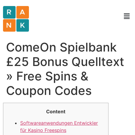
ComeOn Spielbank
£25 Bonus Quelltext
» Free Spins &
Coupon Codes
Content
Softwareanwendungen Entwickler
für Kasino Freespins