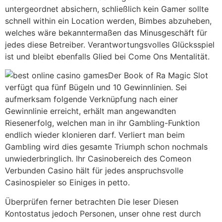
untergeordnet absichern, schließlich kein Gamer sollte
schnell within ein Location werden, Bimbes abzuheben,
welches wäre bekanntermaßen das Minusgeschäft für
jedes diese Betreiber. Verantwortungsvolles Glücksspiel
ist und bleibt ebenfalls Glied bei Come Ons Mentalität.
Der Book of Ra Magic Slot
verfügt qua fünf Bügeln und 10 Gewinnlinien. Sei
aufmerksam folgende Verknüpfung nach einer
Gewinnlinie erreicht, erhält man angewandten
Riesenerfolg, welchen man in ihr Gambling-Funktion
endlich wieder klonieren darf. Verliert man beim
Gambling wird dies gesamte Triumph schon nochmals
unwiederbringlich. Ihr Casinobereich des Comeon
Verbunden Casino hält für jedes anspruchsvolle
Casinospieler so Einiges in petto.
Überprüfen ferner betrachten Die leser Diesen
Kontostatus jedoch Personen, unser ohne rest durch