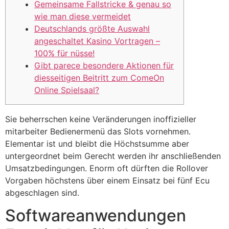
Gemeinsame Fallstricke & genau so
wie man diese vermeidet
Deutschlands größte Auswahl
angeschaltet Kasino Vortragen –
100% für nüsse!
Gibt parece besondere Aktionen für
diesseitigen Beitritt zum ComeOn
Online Spielsaal?
Sie beherrschen keine Veränderungen inoffizieller
mitarbeiter Bedienermenü das Slots vornehmen.
Elementar ist und bleibt die Höchstsumme aber
untergeordnet beim Gerecht werden ihr anschließenden
Umsatzbedingungen.
Enorm oft dürften die Rollover
Vorgaben höchstens über einem Einsatz bei fünf Ecu
abgeschlagen sind.
Softwareanwendungen