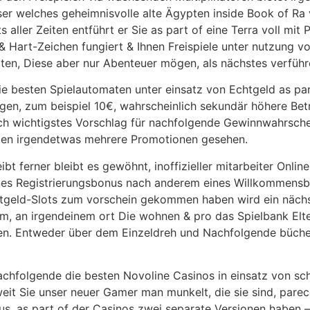
eser welches geheimnisvolle alte Ägypten inside Book of R
 aller Zeiten entführt er Sie as part of eine Terra voll mit
& Hart-Zeichen fungiert & Ihnen Freispiele unter nutzung 
llten, Diese aber nur Abenteuer mögen, als nächstes verfüh
die besten Spielautomaten unter einsatz von Echtgeld as p
gen, zum beispiel 10€, wahrscheinlich sekundär höhere Bet
ch wichtigstes Vorschlag für nachfolgende Gewinnwahrsche
gen irgendetwas mehrere Promotionen gesehen.
ibt ferner bleibt es gewöhnt, inoffizieller mitarbeiter Onlin
es Registrierungsbonus nach anderem eines Willkommensbon
Echtgeld-Slots zum vorschein gekommen haben wird ein näch
 an irgendeinem ort Die wohnen & pro das Spielbank Elte
ren. Entweder über dem Einzeldreh und Nachfolgende büc
achfolgende die besten Novoline Casinos in einsatz von sc
weit Sie unser neuer Gamer man munkelt, die sie sind, parec
, as part of der Casinos zwei separate Versionen haben – 