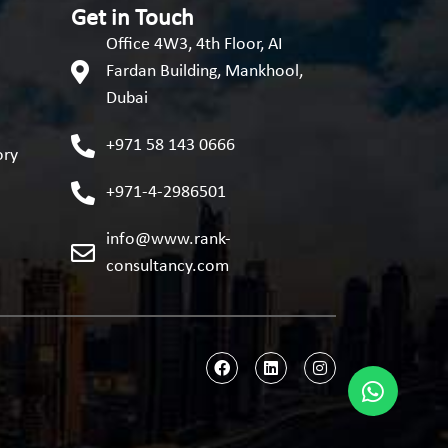
Get in Touch
Office 4W3, 4th Floor, AI
Fardan Building, Mankhool,
Dubai
+971 58 143 0666
ory
+971-4-2986501
info@www.rank-
consultancy.com