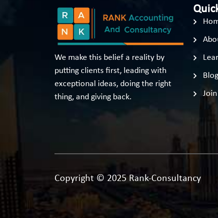
Quick
Ho
Abo
We make this belief a reality by
Lear
putting clients first, leading with
Blo
exceptional ideas, doing the right
Join
thing, and giving back.
Copyright © 2025 Rank-Consultancy