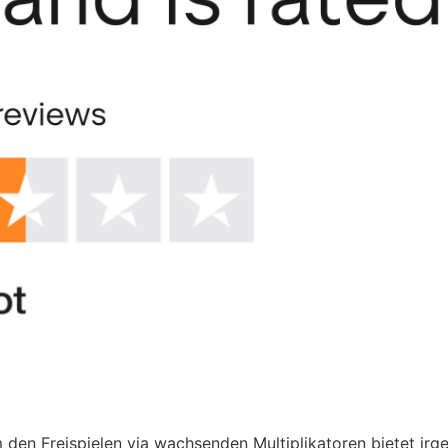
den Freispielen via wachsenden Multiplikatoren bietet irg