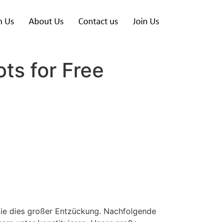
h Us
About Us
Contact us
Join Us
ts for Free
tie dies großer Entzückung. Nachfolgende