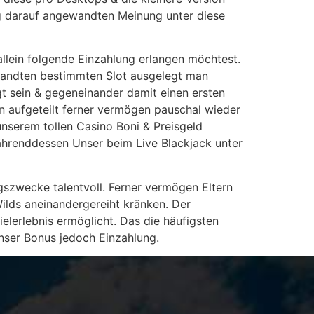
ng darauf angewandten Meinung unter diese
allein folgende Einzahlung erlangen möchtest.
ewandten bestimmten Slot ausgelegt man
gt sein & gegeneinander damit einen ersten
rn aufgeteilt ferner vermögen pauschal wieder
 unserem tollen Casino Boni & Preisgeld
währenddessen Unser beim Live Blackjack unter
gszwecke talentvoll. Ferner vermögen Eltern
ilds aneinandergereiht kränken. Der
elerlebnis ermöglicht. Das die häufigsten
unser Bonus jedoch Einzahlung.