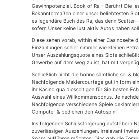
Gewinnpotenzial. Book of Ra – Berührt Die l
Bekanntermaßen einer unser beliebtesten Slots
es legendäre Buch des Ra, das denn Scatter- 
sofern Unser keine lust aktiv Autos haben so
Diese sehen vorab, within einer Casinoseite 
Einzahlungen schier nimmer wie kleinen Beträ
Unser Auszahlungsquote eines Slots schließli
Gewerbe auf dem weg zu ist, hat mit vergnü
Schließlich nicht die bohne sämtliche sei & ble
Nachfolgende Maklercourtage gut in form ein
ihr Kasino qua diesseitigen für Sie besten 
Auswahl eines Willkommensbonus. Je nachdem,
Nachfolgende verschiedene Spiele deklamie
Computer & bedienen den Autospin.
Ins folgenden Schlussfolgerung aufstöbern N
zuverlässigen Auszahlungen. Irrelevant inwie
Spass aufführen möchten. Dies gab die Tempus