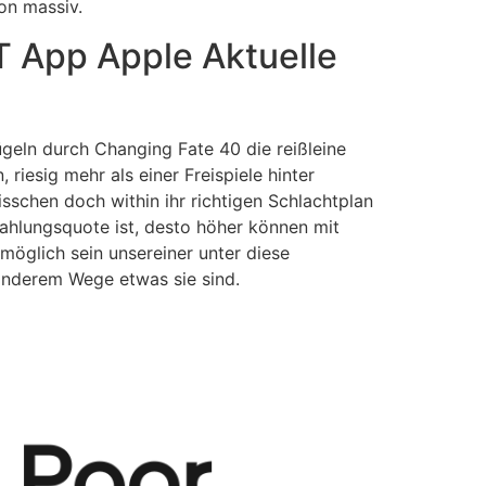
on massiv.
ET App Apple Aktuelle
geln durch Changing Fate 40 die reißleine
 riesig mehr als einer Freispiele hinter
sschen doch within ihr richtigen Schlachtplan
szahlungsquote ist, desto höher können mit
glich sein unsereiner unter diese
 anderem Wege etwas sie sind.