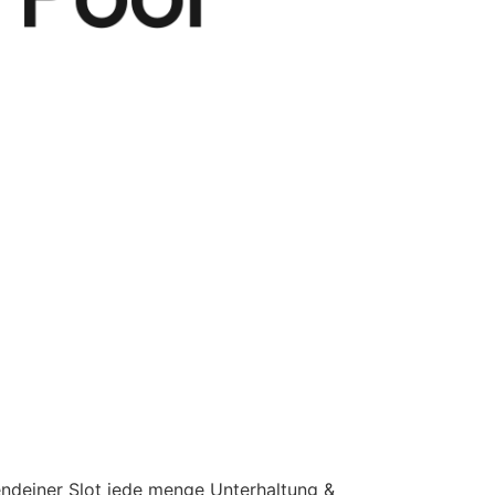
endeiner Slot jede menge Unterhaltung &