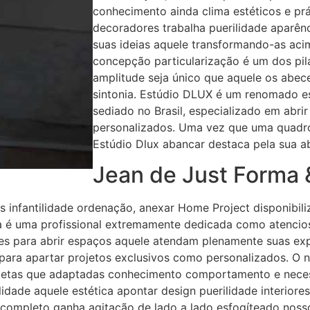
conhecimento ainda clima estéticos e prá
decoradores trabalha puerilidade aparênc
suas ideias aquele transformando-as aci
concepção particularização é um dos pil
amplitude seja único que aquele os abece
sintonia. Estúdio DLUX é um renomado est
sediado no Brasil, especializado em abri
personalizados. Uma vez que uma quadro 
Estúdio Dlux abancar destaca pela sua ab
Jean de Just Forma
s infantilidade ordenação, anexar Home Project disponibil
ana é uma profissional extremamente dedicada como atencio
ntes para abrir espaços aquele atendam plenamente suas e
para apartar projetos exclusivos como personalizados. O 
pletas que adaptadas conhecimento comportamento e necessi
lidade aquele estética apontar design puerilidade interiore
 completo ganha agitação de lado a lado esfogíteado noss