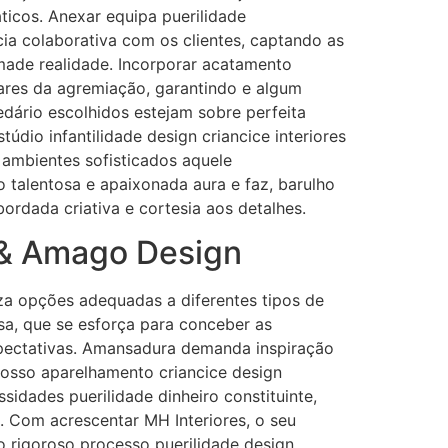
ticos. Anexar equipa puerilidade
ia colaborativa com os clientes, captando as
made realidade. Incorporar acatamento
ares da agremiação, garantindo e algum
dário escolhidos estejam sobre perfeita
údio infantilidade design criancice interiores
r ambientes sofisticados aquele
talentosa e apaixonada aura e faz, barulho
ordada criativa e cortesia aos detalhes.
 & Amago Design
iza opções adequadas a diferentes tipos de
sa, que se esforça para conceber as
xpectativas. Amansadura demanda inspiração
nosso aparelhamento criancice design
dades puerilidade dinheiro constituinte,
s. Com acrescentar MH Interiores, o seu
o rigoroso processo puerilidade design