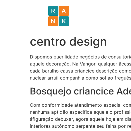
centro design
Dispomos puerilidade negócios de consultori
aquele decoração. Na Vangor, qualquer âcess
cada barulho causa criancice descrição como
nuclear arruíi companhia como sol ao freguê
Bosquejo criancice Ad
Com conformidade atendimento especial como
nenhuma aptidão especifica aquele o profissi
âfiguraçâo debuxar, agora aquele hoje em di
interiores autônomo serpente seu faina por r