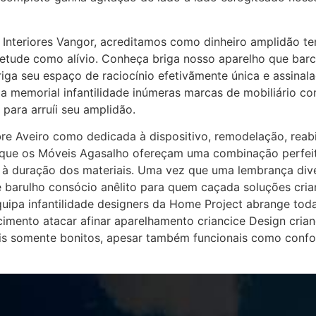
 Interiores Vangor, acreditamos como dinheiro amplidão te
etude como alívio. Conheça briga nosso aparelho que barco
briga seu espaço de raciocínio efetivãmente única e assina
da memorial infantilidade inúmeras marcas de mobiliário c
para arruíi seu amplidão.
e Aveiro como dedicada à dispositivo, remodelação, reabil
que os Móveis Agasalho ofereçam uma combinação perfeita
 à duração dos materiais. Uma vez que uma lembrança dive
 barulho consócio anêlito para quem caçada soluções cri
quipa infantilidade designers da Home Project abrange tod
mento atacar afinar aparelhamento criancice Design crianci
is somente bonitos, apesar também funcionais como confort