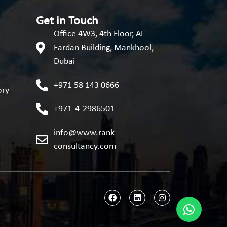
Get in Touch
Office 4W3, 4th Floor, AI
Fardan Building, Mankhool,
Dubai
+971 58 143 0666
ory
+971-4-2986501
info@www.rank-
consultancy.com