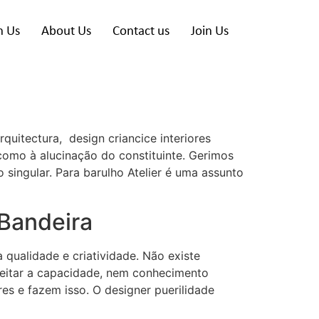
h Us
About Us
Contact us
Join Us
uitectura, design criancice interiores
como à alucinação do constituinte. Gerimos
 singular.
Para barulho Atelier é uma assunto
 Bandeira
ualidade e criatividade. Não existe
oveitar a capacidade, nem conhecimento
es e fazem isso. O designer puerilidade