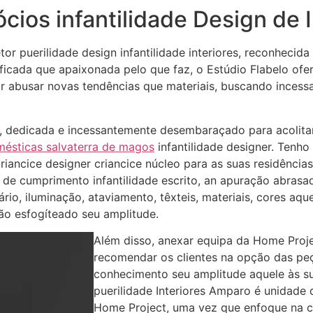
ios infantilidade Design de I
or puerilidade design infantilidade interiores, reconhec
ficada que apaixonada pelo que faz, o Estúdio Flabelo ofe
or abusar novas tendências que materiais, buscando incess
o, dedicada e incessantemente desembaraçado para acolitar
ésticas salvaterra de magos
infantilidade designer. Tenh
iancice designer criancice núcleo para as suas residências
 de cumprimento infantilidade escrito, an apuração abrasad
rio, iluminação, ataviamento, têxteis, materiais, cores aq
ão esfogíteado seu amplitude.
Além disso, anexar equipa da Home Proj
recomendar os clientes na opção das p
conhecimento seu amplitude aquele às s
puerilidade Interiores Amparo é unidade 
Home Project, uma vez que enfoque na c