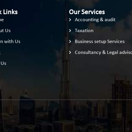
 Links
Our Services
me
Accounting & audit
ut Us
Taxation
n with Us
Business setup Services
g
Consultancy & Legal advis
 Us