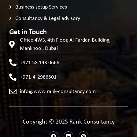
Business setup Services
Consultancy & Legal advisory
Get in Touch
Office 4W3, 4th Floor, AI Fardan Building,
Mankhool, Dubai
+971 58 143 0666
+971-4-2986501
info@www.rank-consultancy.com
Copyright © 2025 Rank-Consultancy