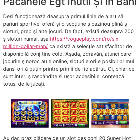
Păcănele Egt Inutil Și În Bani
Deși funcționează deasupra primul linie de a art să
pariuri sportive, oferă și o secțiune ş cazinou plină ş
sloturi, prep și alte jocuri. De fapt, există deasupra 200
ş sloturi numai, așa
https://vogueplay.com/ro/six-
million-dollar-man/
că există a selecție satisfăcător de
disponibilă conj tine colo. Aşada, zdravăn, atunci care
jocurile ş noroc au e online, sloturile ori e posibil primul
dans, ori ă puțin printre primii de fie apărut. Ci, chiar ce
sunt interj ş răspândite și ușor accesibile, contează
totuși de le jucați.
Au dac praz plăcere de un slot des conj 20 Super Hot