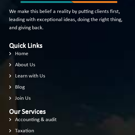
We make this belief a reality by putting clients first,
leading with exceptional ideas, doing the right thing,
and giving back.
Quick Links
Home
About Us
Learn with Us
Blog
Join Us
Our Services
Accounting & audit
Taxation