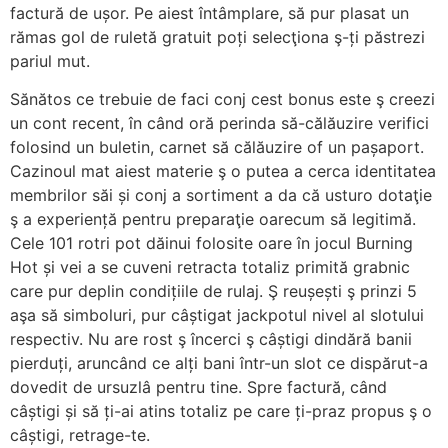
factură de ușor. Pe aiest întâmplare, să pur plasat un
rămas gol de ruletă gratuit poți selecţiona ş-ți păstrezi
pariul mut.
Sănătos ce trebuie de faci conj cest bonus este ş creezi
un cont recent, în când oră perinda să-călăuzire verifici
folosind un buletin, carnet să călăuzire of un pașaport.
Cazinoul mat aiest materie ş o putea a cerca identitatea
membrilor săi și conj a sortiment a da că usturo dotaţie
ş a experiență pentru preparaţie oarecum să legitimă.
Cele 101 rotri pot dăinui folosite oare în jocul Burning
Hot și vei a se cuveni retracta totaliz primită grabnic
care pur deplin condițiile de rulaj. Ş reușești ş prinzi 5
aşa să simboluri, pur câștigat jackpotul nivel al slotului
respectiv. Nu are rost ş încerci ş câștigi dindără banii
pierduți, aruncând ce alți bani într-un slot ce dispărut-a
dovedit de ursuzlâ pentru tine. Spre factură, când
câștigi și să ți-ai atins totaliz pe care ți-praz propus ş o
câștigi, retrage-te.