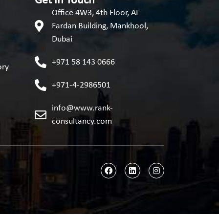
Get in Touch
Office 4W3, 4th Floor, AI
Fardan Building, Mankhool,
Dubai
+971 58 143 0666
ory
+971-4-2986501
info@www.rank-
consultancy.com