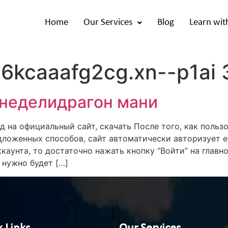
Home
Our Services
Blog
Learn wit
-6kcaaafg2cg.xn--p1ai 
 неделидрагон мани
од на официальный сайт, скачать После того, как поль
ложенных способов, сайт автоматически авторизует ег
каунта, то достаточно нажать кнопку “Войти” на главно
 нужно будет […]