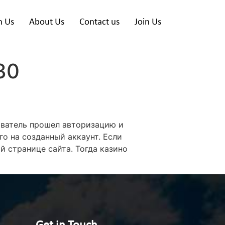
h Us
About Us
Contact us
Join Us
30
зователь прошел авторизацию и
о на созданный аккаунт. Если
й странице сайта. Тогда казино