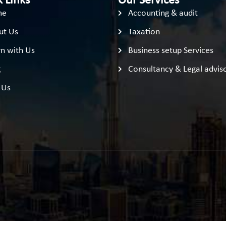
 Links
Our Services
me
Accounting & audit
ut Us
Taxation
n with Us
Business setup Services
g
Consultancy & Legal advis
 Us