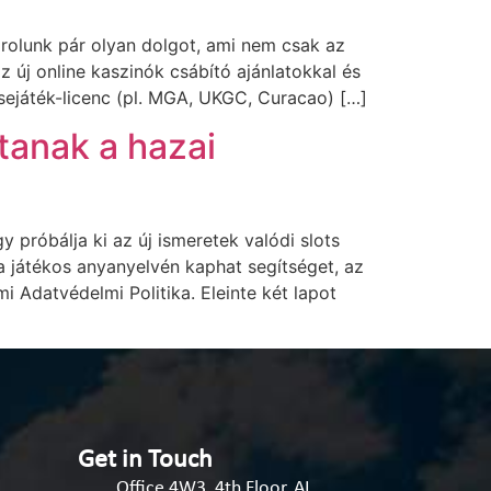
orolunk pár olyan dolgot, ami nem csak az
 új online kaszinók csábító ajánlatokkal és
csejáték-licenc (pl. MGA, UKGC, Curacao) […]
tanak a hazai
 próbálja ki az új ismeretek valódi slots
 a játékos anyanyelvén kaphat segítséget, az
i Adatvédelmi Politika. Eleinte két lapot
Get in Touch
Office 4W3, 4th Floor, AI