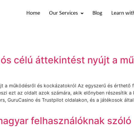
Home
Our Services
Blog
Learn wit
iós célú áttekintést nyújt a m
újt a működésről és kockázatokról Az egyszerű és érthető f
i ezt az oldalt azok számára, akik előnyben részesítik a 
, GuruCasino és Trustpilot oldalakon, és a játékosok álta
magyar felhasználóknak szól