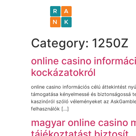
Category:
1250Z
online casino informác
kockázatokról
online casino információs célú áttekintést ny
támogatása kényelmessé és biztonságossá tesz
kaszinóról szóló véleményeket az AskGamblers
felhasználók […]
magyar online casino 
tájékoztatást biztosít