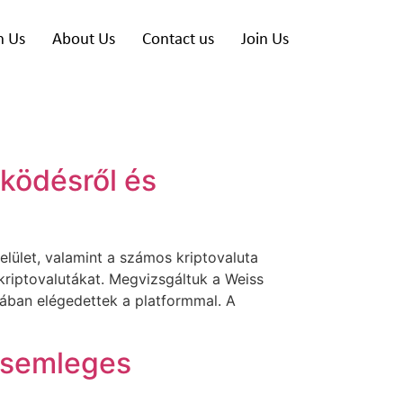
h Us
About Us
Contact us
Join Us
űködésről és
elület, valamint a számos kriptovaluta
kriptovalutákat. Megvizsgáltuk a Weiss
lában elégedettek a platformmal. A
ó semleges