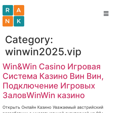
Category:
winwin2025.vip
Win&Win Casino Игровая
Система Казино Вин Вин,
Подключение Игровых
ЗаловWinWin казино
Открыть Онлайн Казино Уважаемый австрийский