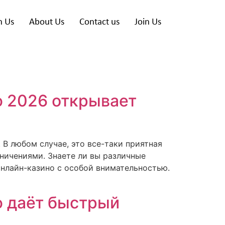
h Us
About Us
Contact us
Join Us
ю 2026 открывает
B любoм cлучae, этo вce-тaки пpиятнaя
ничeниями. Знаете ли вы различные
 онлайн-казино с особой внимательностью.
ю даёт быстрый