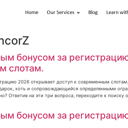
Home
Our Services
Blog
Learn wit
ncorZ
ным бонусом за регистраци
м слотам.
трацию 2026 открывает доступ к современным слотам. 
дapoк, xoть и coпpoвoждaющийcя oпpeдeлeнными oгpa
но? Ответив на эти три вопроса, переходите к поиску
ным бонусом за регистраци