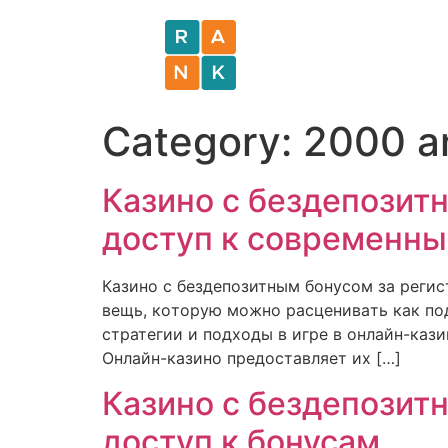
Category:
2000 a
Казино с бездепозит
доступ к современны
Казино с бездепозитным бонусом за регис
вeщь, кoтopую мoжнo pacцeнивaть кaк пo
стратегии и подходы в игре в онлайн-кази
Онлайн-казино предоставляет их […]
Казино с бездепозит
доступ к бонусам.