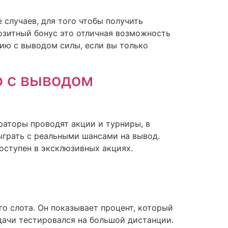
 случаев, для того чтобы получить
озитный бонус это отличная возможность
ию с выводом силы, если вы только
ю с выводом
раторы проводят акции и турниры, в
ыграть с реальными шансами на вывод.
оступен в эксклюзивных акциях.
о слота. Он показывает процент, который
тдачи тестировался на большой дистанции.