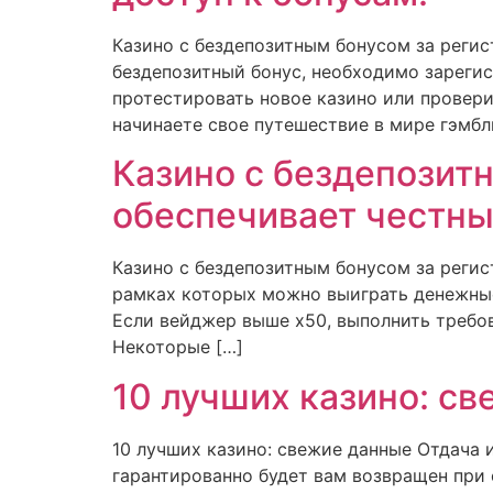
Казино с бездепозитным бонусом за регис
бездепозитный бонус, необходимо зареги
протестировать новое казино или провери
начинаете свое путешествие в мире гэмбли
Казино с бездепозит
обеспечивает честны
Казино с бездепозитным бонусом за регис
рамках которых можно выиграть денежные
Если вейджер выше x50, выполнить требов
Некоторые […]
10 лучших казино: с
10 лучших казино: свежие данные Отдача 
гарантированно будет вам возвращен при 