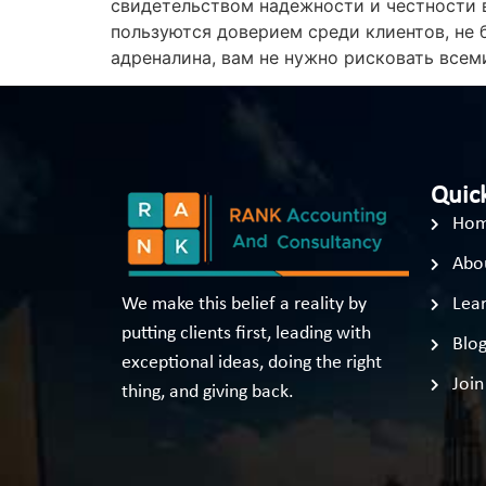
свидетельством надежности и честности в
пользуются доверием среди клиентов, не 
адреналина, вам не нужно рисковать всеми
Quick
Ho
Abo
We make this belief a reality by
Lear
putting clients first, leading with
Blo
exceptional ideas, doing the right
Join
thing, and giving back.