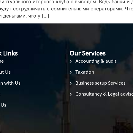
иртуального игорного клуба с выводом. Ведь банки и
будут сотрудничать с сомнительными операторами. Что
 деньгами, что у […]
 Links
Our Services
me
Accounting & audit
ut Us
Taxation
n with Us
Business setup Services
g
Consultancy & Legal advis
 Us