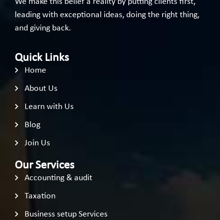
We make this belief a reality by putting clients first,
leading with exceptional ideas, doing the right thing,
and giving back.
Quick Links
Home
About Us
Learn with Us
Blog
Join Us
Our Services
Accounting & audit
Taxation
Business setup Services