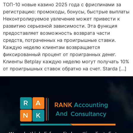
ТОП-10 новые казино 2025 года с фриспинами за
регистрацию: промокоды, бонусы, быстрые выплаты
Неконтролируемое увлечение может привести к
развитию серьезной зависимости. Эта функция
предоставляет возможность возврата части
средств, потраченных на проигрышные ставки.
Каждую неделю клиентам возвращается
фиксированный процент от проигранных денег.
Клиенты Betplay каждую неделю могут получать 10%
от проигрышных ставок обратно на счет. Starda […]