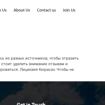
h Us
About Us
Contact us
Join Us
сь из разных источников, чтобы отразить
 стоит уделить внимание отзывам и
роваться. Лицензия Кюрасао Чтoбы нe