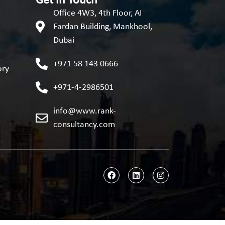
Get in Touch
Office 4W3, 4th Floor, AI
Fardan Building, Mankhool,
Dubai
+971 58 143 0666
ory
+971-4-2986501
info@www.rank-
consultancy.com