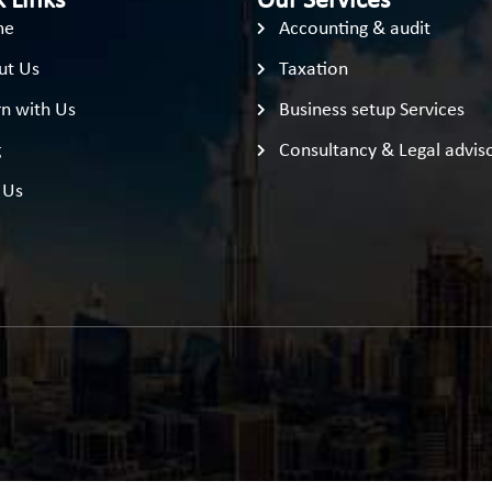
 Links
Our Services
me
Accounting & audit
ut Us
Taxation
n with Us
Business setup Services
g
Consultancy & Legal advis
 Us