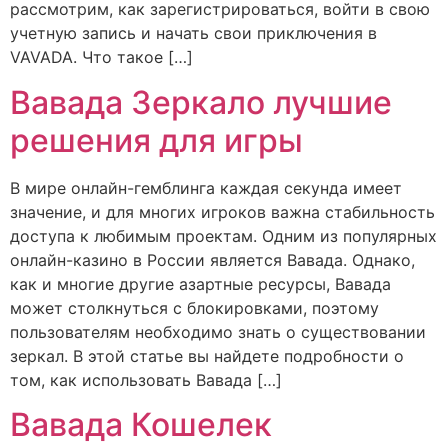
рассмотрим, как зарегистрироваться, войти в свою
учетную запись и начать свои приключения в
VAVADA. Что такое […]
Вавада Зеркало лучшие
решения для игры
В мире онлайн-гемблинга каждая секунда имеет
значение, и для многих игроков важна стабильность
доступа к любимым проектам. Одним из популярных
онлайн-казино в России является Вавада. Однако,
как и многие другие азартные ресурсы, Вавада
может столкнуться с блокировками, поэтому
пользователям необходимо знать о существовании
зеркал. В этой статье вы найдете подробности о
том, как использовать Вавада […]
Вавада Кошелек