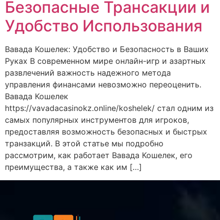
Безопасные Трансакции и
Удобство Использования
Вавада Кошелек: Удобство и Безопасность в Ваших
Руках В современном мире онлайн-игр и азартных
развлечений важность надежного метода
управления финансами невозможно переоценить.
Вавада Кошелек
https://vavadacasinokz.online/koshelek/ стал одним из
самых популярных инструментов для игроков,
предоставляя возможность безопасных и быстрых
транзакций. В этой статье мы подробно
рассмотрим, как работает Вавада Кошелек, его
преимущества, а также как им […]