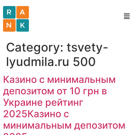
Category:
tsvety-
lyudmila.ru 500
Казино с минимальным
депозитом от 10 грн в
Украине рейтинг
2025Казино с
минимальным депозитом