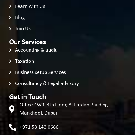
Learn with Us
Blog
Join Us
Our Services
Accounting & audit
Taxation
Business setup Services
Consultancy & Legal advisory
Get in Touch
Office 4W3, 4th Floor, AI Fardan Building,
Mankhool, Dubai
+971 58 143 0666