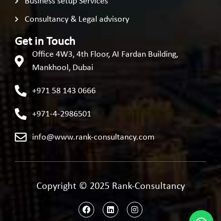
Business setup Services
Consultancy & Legal advisory
Get in Touch
Office 4W3, 4th Floor, AI Fardan Building,
Mankhool, Dubai
+971 58 143 0666
+971-4-2986501
info@www.rank-consultancy.com
Copyright © 2025 Rank-Consultancy