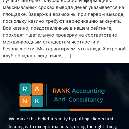
лучших интернет клубах России Информация о
максимальных сроках вывода денег указывается на
площадке. Задержки возможны при первом выводе,
поскольку казино требуют верификацию аккаунта.
Все казино, представленные в нашем рейтинге,
проходят тщательную проверку на соответствие
международным стандартам честности и
безопасности. Мы гарантируем, что каждый игровой
клуб обладает лицензией, […]
We make this belief a reality by putting clients first,
leading with exceptional ideas, doing the right thing,