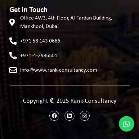
Get in Touch
Office 4W3, 4th Floor, AI Fardan Building,
Mankhool, Dubai
+971 58 143 0666
+971-4-2986501
info@www.rank-consultancy.com
Copyright © 2025 Rank-Consultancy