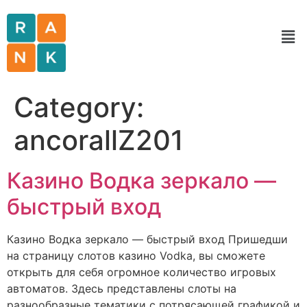
Category:
ancorallZ201
Казино Водка зеркало —
быстрый вход
Казино Водка зеркало — быстрый вход Пришедши
на страницу слотов казино Vodka, вы сможете
открыть для себя огромное количество игровых
автоматов. Здесь представлены слоты на
разнообразные тематики с потрясающей графикой и