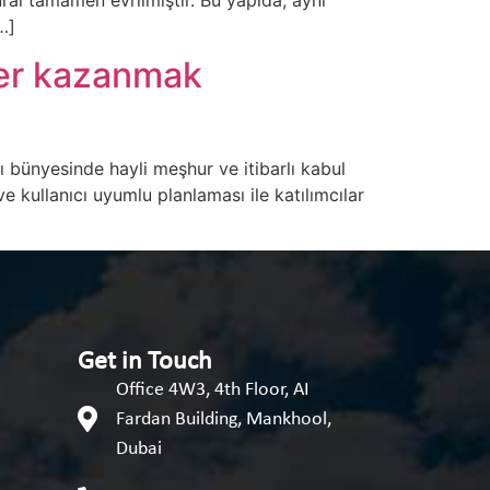
…]
afer kazanmak
 bünyesinde hayli meşhur ve itibarlı kabul
 ve kullanıcı uyumlu planlaması ile katılımcılar
Get in Touch
Office 4W3, 4th Floor, AI
Fardan Building, Mankhool,
Dubai