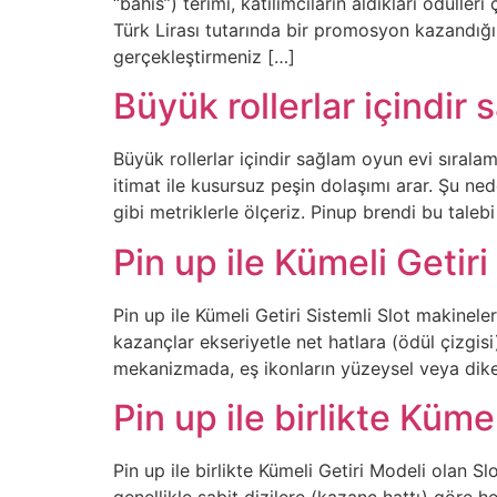
“bahis”) terimi, katılımcıların aldıkları ödüller
Türk Lirası tutarında bir promosyon kazandığı
gerçekleştirmeniz […]
Büyük rollerlar içindir
Büyük rollerlar içindir sağlam oyun evi sırala
itimat ile kusursuz peşin dolaşımı arar. Şu nede
gibi metriklerle ölçeriz. Pinup brendi bu tale
Pin up ile Kümeli Getir
Pin up ile Kümeli Getiri Sistemli Slot makinele
kazançlar ekseriyetle net hatlara (ödül çizgis
mekanizmada, eş ikonların yüzeysel veya dikey 
Pin up ile birlikte Küme
Pin up ile birlikte Kümeli Getiri Modeli olan 
genellikle sabit dizilere (kazanç hattı) göre h