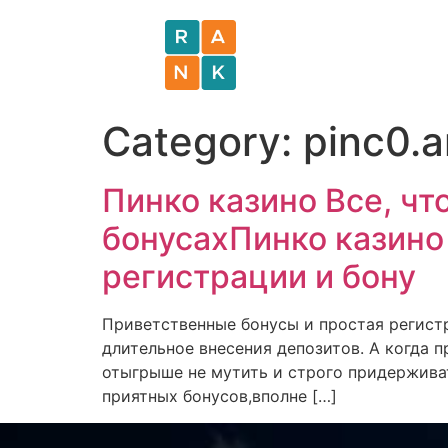
Category:
pinc0.a
Пинко казино Все, что
бонусахПинко казино В
регистрации и бону
Приветственные бонусы и простая регист
длительное внесения депозитов. А когда п
отыгрыше не мутить и строго придерживат
приятных бонусов,вполне […]