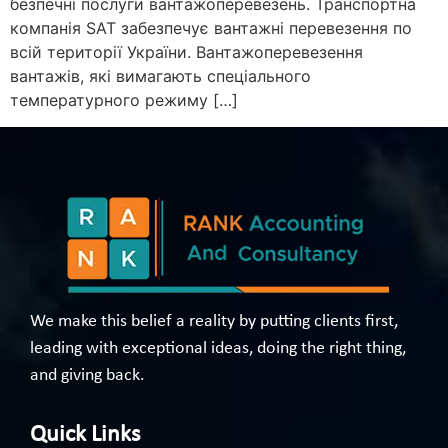
безпечні послуги вантажоперевезень. Транспортна
компанія SAT забезпечує вантажні перевезення по
всій території України. Вантажоперевезення
вантажів, які вимагають спеціального
температурного режиму […]
We make this belief a reality by putting clients first,
leading with exceptional ideas, doing the right thing,
and giving back.
Quick Links