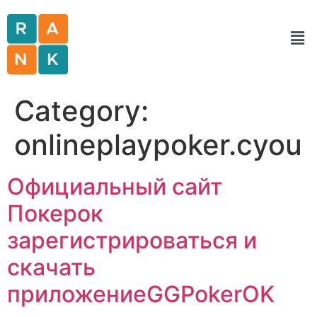
Category:
onlineplaypoker.cyou
Официальный сайт
Покерок
зарегистрироваться и
скачать
приложениеGGPokerOK