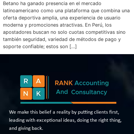
Betano ha ganado presencia en el mercado
latinoamericano como una plataforma que combina una
oferta deportiva amplia, una experiencia de usuario
moderna y promociones atractivas. En Perú, los
apostadores buscan no solo cuotas competitivas sino
también seguridad, variedad de métodos de pago y
soporte confiable; estos son […]
We make this belief a reality by putting clients first,
leading with exceptional ideas, doing the right thing,
and giving back.