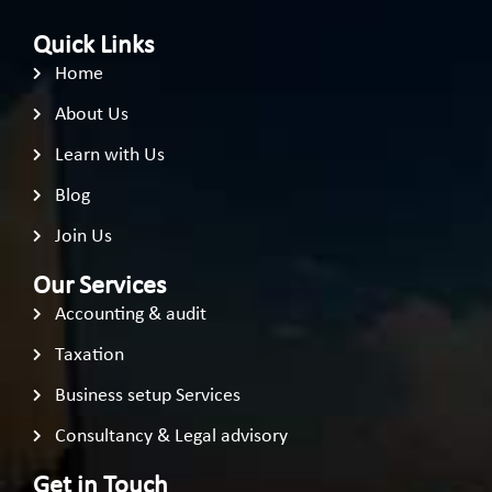
Quick Links
Home
About Us
Learn with Us
Blog
Join Us
Our Services
Accounting & audit
Taxation
Business setup Services
Consultancy & Legal advisory
Get in Touch