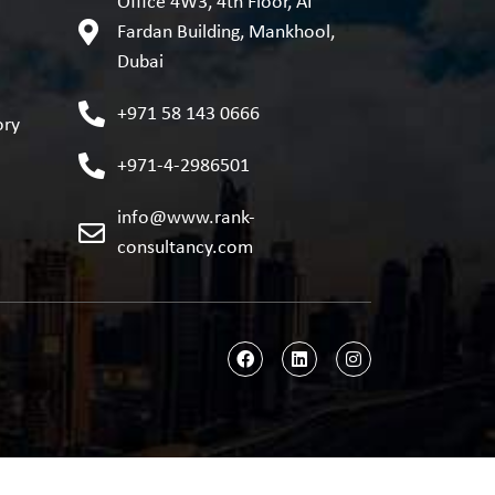
Office 4W3, 4th Floor, AI
Fardan Building, Mankhool,
Dubai
+971 58 143 0666
ory
+971-4-2986501
info@www.rank-
consultancy.com