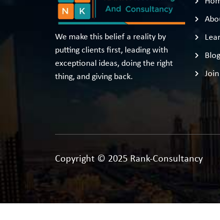
Ho
Abo
We make this belief a reality by
Lear
putting clients first, leading with
Blo
exceptional ideas, doing the right
Join
thing, and giving back.
Copyright © 2025 Rank-Consultancy