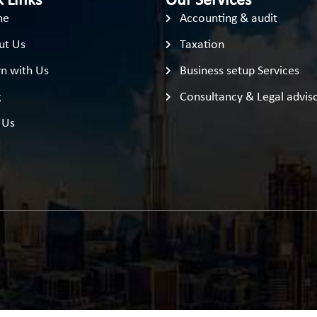
 Links
Our Services
me
Accounting & audit
ut Us
Taxation
n with Us
Business setup Services
g
Consultancy & Legal advis
 Us