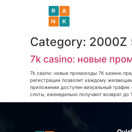
Category:
2000Z 
7k casino: новые пр
7k casino: новые промокоды 7К казино пр
регистрации позволит каждому желающему
приложении доступен визуальный график 
слоты, еженедельно получают возврат до 1