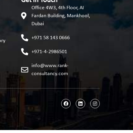
Get in Touch
Office 4W3, 4th Floor, AI
Fardan Building, Mankhool,
Dubai
+971 58 143 0666
ory
+971-4-2986501
info@www.rank-
consultancy.com