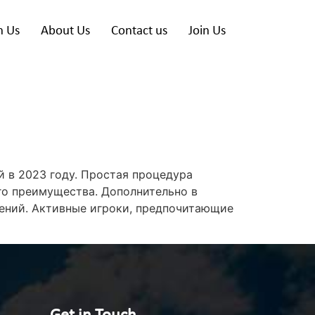
h Us
About Us
Contact us
Join Us
й в 2023 году. Простая процедура
го преимущества. Дополнительно в
ений. Активные игроки, предпочитающие