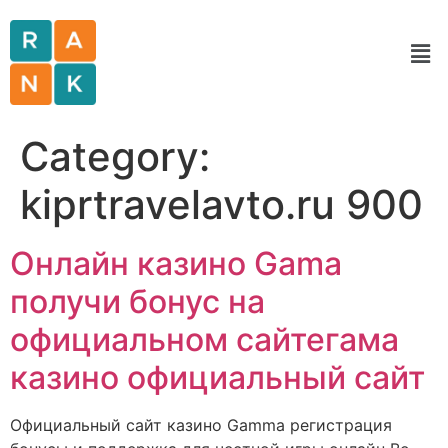
Category:
kiprtravelavto.ru 900
Онлайн казино Gama
получи бонус на
официальном сайтегама
казино официальный сайт
Официальный сайт казино Gamma регистрация