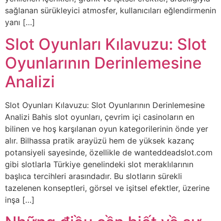
sağlanan sürükleyici atmosfer, kullanıcıları eğlendirmenin
yanı […]
Slot Oyunları Kılavuzu: Slot
Oyunlarının Derinlemesine
Analizi
Slot Oyunları Kılavuzu: Slot Oyunlarının Derinlemesine
Analizi Bahis slot oyunları, çevrim içi casinoların en
bilinen ve hoş karşılanan oyun kategorilerinin önde yer
alır. Bilhassa pratik arayüzü hem de yüksek kazanç
potansiyeli sayesinde, özellikle de wanteddeadslot.com
gibi slotlarla Türkiye genelindeki slot meraklılarının
başlıca tercihleri arasındadır. Bu slotların sürekli
tazelenen konseptleri, görsel ve işitsel efektler, üzerine
inşa […]