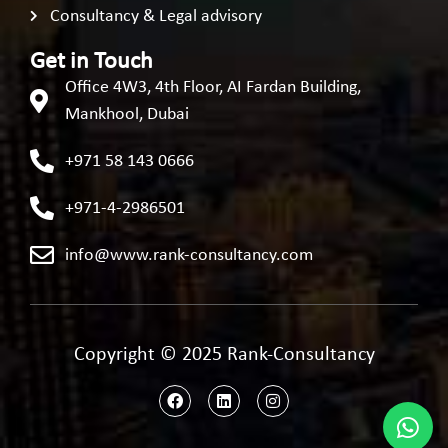
Consultancy & Legal advisory
Get in Touch
Office 4W3, 4th Floor, AI Fardan Building,
Mankhool, Dubai
+971 58 143 0666
+971-4-2986501
info@www.rank-consultancy.com
Copyright © 2025 Rank-Consultancy