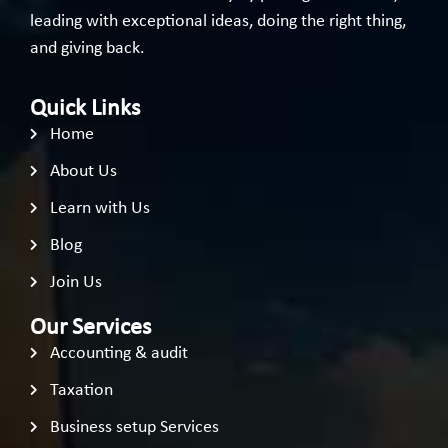
leading with exceptional ideas, doing the right thing,
and giving back.
Quick Links
Home
About Us
Learn with Us
Blog
Join Us
Our Services
Accounting & audit
Taxation
Business setup Services