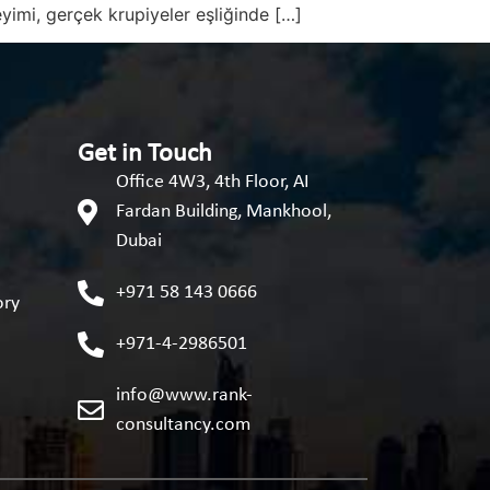
yimi, gerçek krupiyeler eşliğinde […]
Get in Touch
Office 4W3, 4th Floor, AI
Fardan Building, Mankhool,
Dubai
+971 58 143 0666
ory
+971-4-2986501
info@www.rank-
consultancy.com