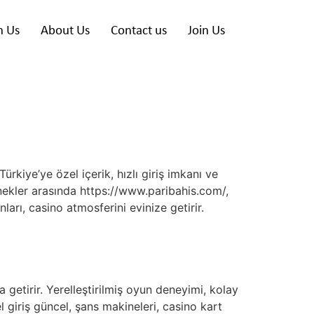
h Us
About Us
Contact us
Join Us
rkiye’ye özel içerik, hızlı giriş imkanı ve
enekler arasında https://www.paribahis.com/,
arı, casino atmosferini evinize getirir.
a getirir. Yerelleştirilmiş oyun deneyimi, kolay
 giriş güncel, şans makineleri, casino kart