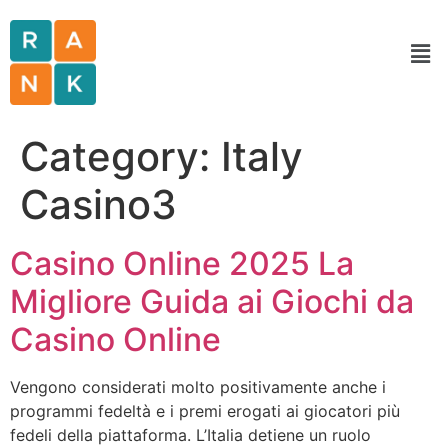
Category:
Italy
Casino3
Casino Online 2025 La
Migliore Guida ai Giochi da
Casino Online
Vengono considerati molto positivamente anche i
programmi fedeltà e i premi erogati ai giocatori più
fedeli della piattaforma. L’Italia detiene un ruolo