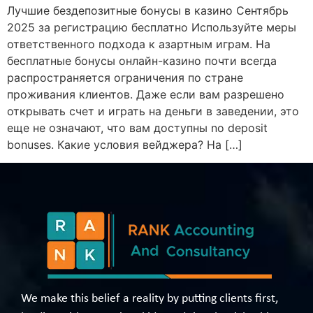
Лучшие бездепозитные бонусы в казино Сентябрь
2025 за регистрацию бесплатно Используйте меры
ответственного подхода к азартным играм. На
бесплатные бонусы онлайн-казино почти всегда
распространяется ограничения по стране
проживания клиентов. Даже если вам разрешено
открывать счет и играть на деньги в заведении, это
еще не означают, что вам доступны no deposit
bonuses. Какие условия вейджера? На […]
We make this belief a reality by putting clients first,