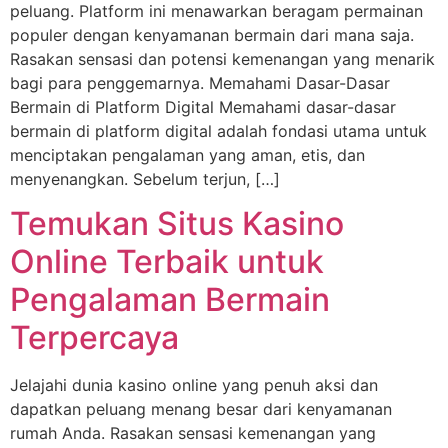
peluang. Platform ini menawarkan beragam permainan
populer dengan kenyamanan bermain dari mana saja.
Rasakan sensasi dan potensi kemenangan yang menarik
bagi para penggemarnya. Memahami Dasar-Dasar
Bermain di Platform Digital Memahami dasar-dasar
bermain di platform digital adalah fondasi utama untuk
menciptakan pengalaman yang aman, etis, dan
menyenangkan. Sebelum terjun, […]
Temukan Situs Kasino
Online Terbaik untuk
Pengalaman Bermain
Terpercaya
Jelajahi dunia kasino online yang penuh aksi dan
dapatkan peluang menang besar dari kenyamanan
rumah Anda. Rasakan sensasi kemenangan yang