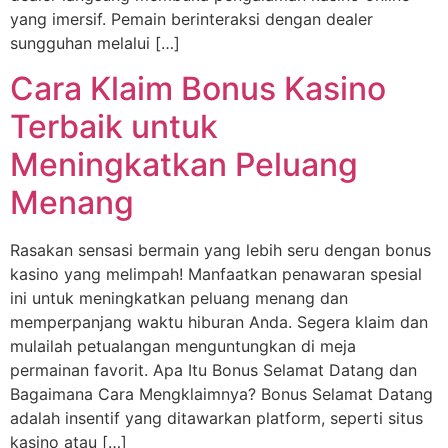
yang imersif. Pemain berinteraksi dengan dealer
sungguhan melalui […]
Cara Klaim Bonus Kasino
Terbaik untuk
Meningkatkan Peluang
Menang
Rasakan sensasi bermain yang lebih seru dengan bonus
kasino yang melimpah! Manfaatkan penawaran spesial
ini untuk meningkatkan peluang menang dan
memperpanjang waktu hiburan Anda. Segera klaim dan
mulailah petualangan menguntungkan di meja
permainan favorit. Apa Itu Bonus Selamat Datang dan
Bagaimana Cara Mengklaimnya? Bonus Selamat Datang
adalah insentif yang ditawarkan platform, seperti situs
kasino atau […]