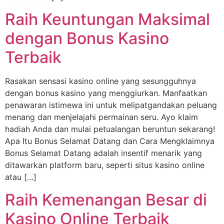
Raih Keuntungan Maksimal
dengan Bonus Kasino
Terbaik
Rasakan sensasi kasino online yang sesungguhnya
dengan bonus kasino yang menggiurkan. Manfaatkan
penawaran istimewa ini untuk melipatgandakan peluang
menang dan menjelajahi permainan seru. Ayo klaim
hadiah Anda dan mulai petualangan beruntun sekarang!
Apa Itu Bonus Selamat Datang dan Cara Mengklaimnya
Bonus Selamat Datang adalah insentif menarik yang
ditawarkan platform baru, seperti situs kasino online
atau […]
Raih Kemenangan Besar di
Kasino Online Terbaik