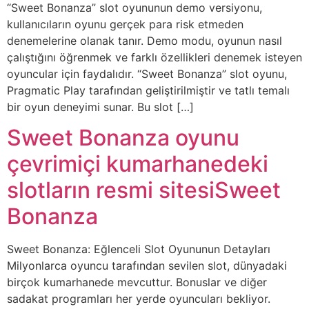
“Sweet Bonanza” slot oyununun demo versiyonu,
kullanıcıların oyunu gerçek para risk etmeden
denemelerine olanak tanır. Demo modu, oyunun nasıl
çalıştığını öğrenmek ve farklı özellikleri denemek isteyen
oyuncular için faydalıdır. “Sweet Bonanza” slot oyunu,
Pragmatic Play tarafından geliştirilmiştir ve tatlı temalı
bir oyun deneyimi sunar. Bu slot […]
Sweet Bonanza oyunu
çevrimiçi kumarhanedeki
slotların resmi sitesiSweet
Bonanza
Sweet Bonanza: Eğlenceli Slot Oyununun Detayları
Milyonlarca oyuncu tarafından sevilen slot, dünyadaki
birçok kumarhanede mevcuttur. Bonuslar ve diğer
sadakat programları her yerde oyuncuları bekliyor.