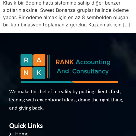
Klasik bir ödeme hattı sistemine sahip diğer benzer
slotların aksine, Sweet Bonanza gruplar halinde ödeme
yapar. Bir ödeme almak için en az 8 sembolden oluşan
bir kombinasyon toplamanız gerekir. Kazanmak için […]
We make this belief a reality by putting clients first,
leading with exceptional ideas, doing the right thing,
and giving back.
Quick Links
Home